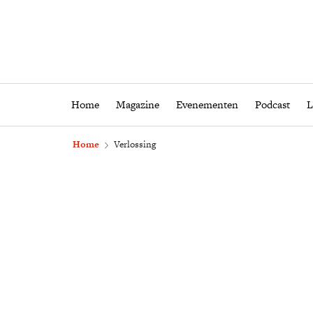
Home
Magazine
Eveneme
Home
Magazine
Evenementen
Podcast
L
Home
Verlossing