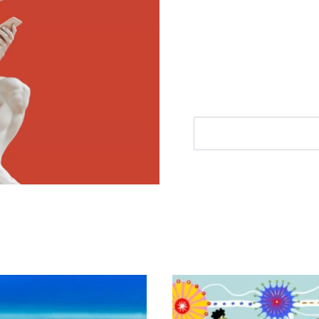
Ontvang elke woensdag e
filosofie nieuws, de bes
aanbieding.
E-mailadres