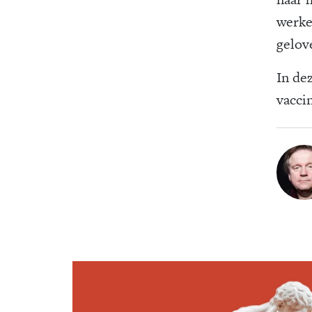
werke
gelov
In de
vaccin