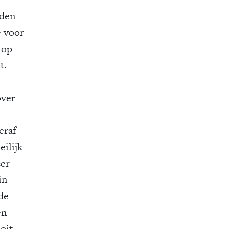
iden
e voor
 op
t.
over
eraf
eilijk
ser
in
 de
en
oit