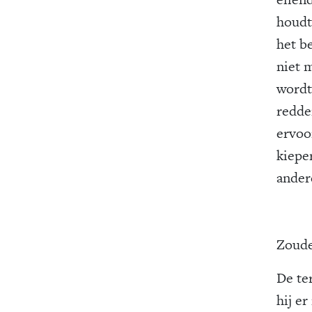
houdt
het b
niet 
wordt 
redde
ervoor
kieper
ander
Zoude
De te
hij e