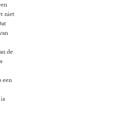
een
t niet
Dat
 van
dan de
s
e
s een
is