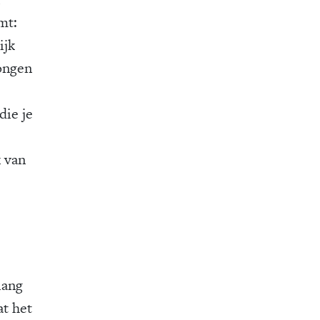
mt:
ijk
ongen
die je
k van
lang
at het