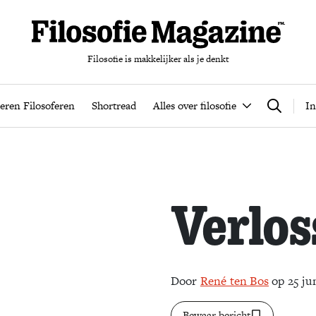
Filosofie is makkelijker als je denkt
nten
Podcast
Leren Filosoferen
Shortread
Alles over filos
eren Filosoferen
Shortread
Alles over filosofie
In
Zoeken
Verlos
Door
René ten Bos
op 25 ju
Bewaar bericht