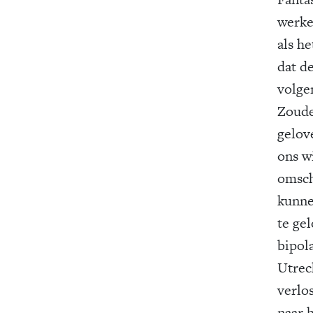
werke
als he
dat d
volge
Zoude
gelove
ons w
omsch
kunne
te ge
bipol
Utrech
verlo
naar 