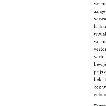
wacht
aange
verwa
laatst
trivia
wacht,
verlo
verlos
bewijs
prijs 
bekri
een w
gehei
Fanta