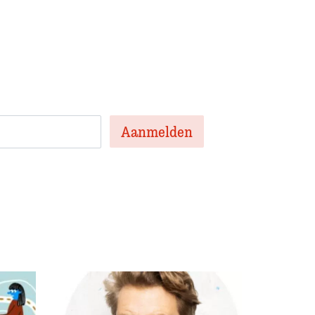
en nieuwsbrief met het laatste
te artikelen van de week en af en toe een