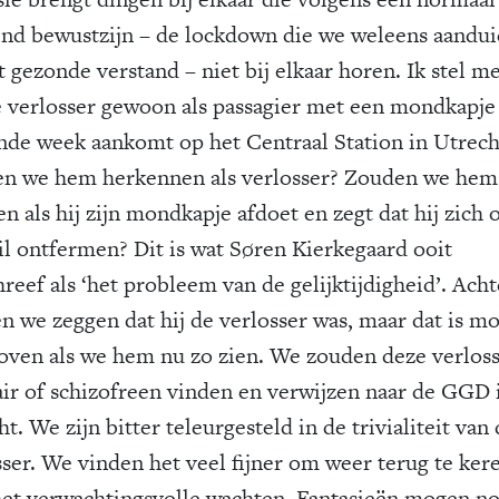
nd bewustzijn – de lockdown die we weleens aandu
t gezonde verstand – niet bij elkaar horen. Ik stel m
e verlosser gewoon als passagier met een mondkapje
nde week aankomt op het Centraal Station in Utrech
n we hem herkennen als verlosser? Zouden we hem
n als hij zijn mondkapje afdoet en zegt dat hij zich 
il ontfermen? Dit is wat Søren Kierkegaard ooit
reef als ‘het probleem van de gelijktijdigheid’. Acht
n we zeggen dat hij de verlosser was, maar dat is mo
loven als we hem nu zo zien. We zouden deze verlos
air of schizofreen vinden en verwijzen naar de GGD 
t. We zijn bitter teleurgesteld in de trivialiteit van
sser. We vinden het veel fijner om weer terug te ker
het verwachtingsvolle wachten. Fantasieën mogen no