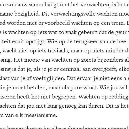
en zo nauw samenhangt met het verwachten, is het 
name bezigheid. Dit verwachtingsvolle wachten moe
rd worden met bijvoorbeeld wachten op een trein. 
e is wachten op iets wat zo vaak gebeurt dat de geur
liteit eruit opstijgt. Wie op de terugkeer van de heer
 wacht niet op iets triviaals, maar op niets minder 
ssing. Het mooie van wachten op zoiets bijzonders al
sing is dat je, als je je er eenmaal aan overgeeft, elk
last van je af voelt glijden. Dat ervaar je niet eens al
die je moet betalen, maar als pure winst. Wie jou wil
tiseren heeft het niet begrepen. Wachten op redding 
achten dat jou niet lang genoeg kan duren. Dit is het
m van elk messianisme.
sie brengt dingen bij elkaar die volgens een normaal