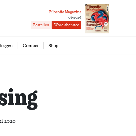
Filosofie Magazine
08-2026
Bestellen
Word abonnee
ofie
Word abonnee
loggen
Contact
Shop
sing
ni 2020