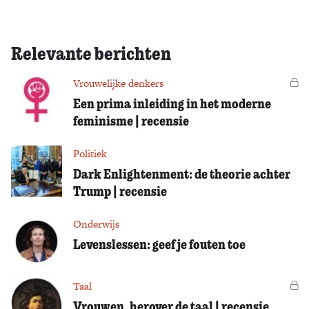
Relevante berichten
Vrouwelijke denkers
Vo
Een prima inleiding in het moderne
feminisme | recensie
Politiek
Dark Enlightenment: de theorie achter
Trump | recensie
Onderwijs
Levenslessen: geef je fouten toe
Taal
Vo
Vrouwen, herover de taal | recensie