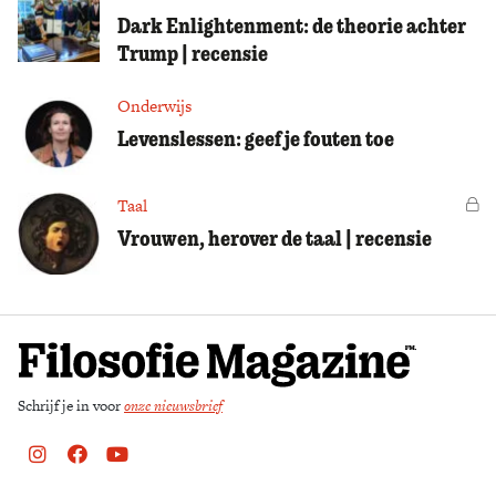
Dark Enlightenment: de theorie achter
Trump | recensie
Onderwijs
Levenslessen: geef je fouten toe
Taal
Vo
Vrouwen, herover de taal | recensie
Schrijf je in voor
onze nieuwsbrief
Instagram
Facebook
Youtube