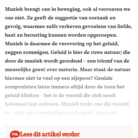
Muziek brengt ons in beweging, ook al verroeren we
Zoek
ons niet. Ze geeft de suggestie van oorzaak en
gevolg, waarmee zelfs verheven gevoelens van liefde,
haat en berusting kunnen worden opgeroepen.
Muziek is daarmee de verovering op het geluid,
zeggen sommigen. Geluid is hier de ruwe natuur; die
door de muziek wordt geordend – een triomf van de
menselijke geest over materie. Maar staat de natuur
hiermee niet te veel op een zijspoor? Geniale
componisten laten immers altijd door de toon het
geluid klinken – het is de wereld die zich nooit
helemaal laat ordenen. Muziek trekt ons die wereld
in – niet als overwinning van de geest, maar als
raakvlak tussen de wereld en ons lijf.
Lees dit artikel verder