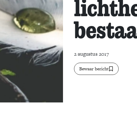
lichth
besta
2 augustus 2017
Bewaar bericht