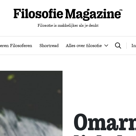
Filosofie is makkelijker als je denkt
nten
Podcast
Leren Filosoferen
Shortread
Alles over filos
eren Filosoferen
Shortread
Alles over filosofie
In
Zoeken
​Omar