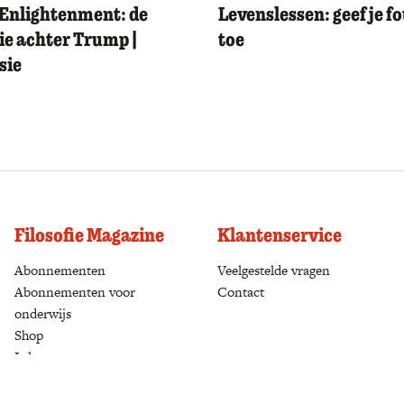
Enlightenment: de
Levenslessen: geef je f
ie achter Trump |
toe
sie
Filosofie Magazine
Klantenservice
Abonnementen
(opens in a new tab)
Veelgestelde vragen
Abonnementen voor
Contact
onderwijs
Shop
(opens in a new tab)
Inloggen