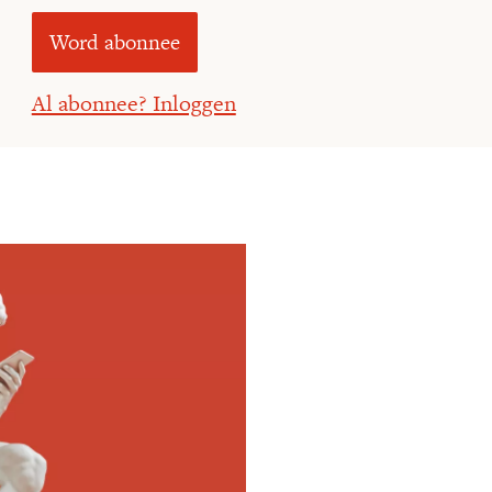
Word abonnee
Al abonnee? Inloggen
Meld je aan voor
Ontvang elke woensdag e
filosofie nieuws, de bes
aanbieding.
E-mailadres