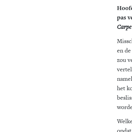
Hoofd
pas v
Carpe
Missc
en de
zou v
verte
namel
het k
besli
worden
Welke
opdat