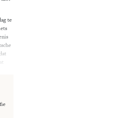
dag te
iets
enis
zsche
dat
at
fie