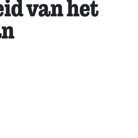
eid van het
an