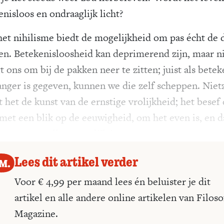
enisloos en ondraaglijk licht?
 het nihilisme biedt de mogelijkheid om pas écht de 
en. Betekenisloosheid kan deprimerend zijn, maar n
 ons om bij de pakken neer te zitten; juist als betek
langer is gegeven, kunnen we die zelf scheppen. Niet
 het de kunst van de ernstige vrolijkheid; het besef 
, met een blik op de eeuwigheid, om het even is, en d
daarom van alles mogelijk is.
Lees dit artikel verder
Voor € 4,99 per maand lees én beluister je dit
artikel en alle andere online artikelen van Filoso
Magazine.