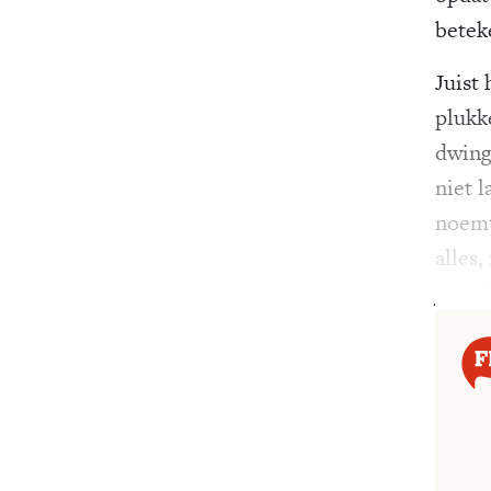
betek
Juist
plukk
dwingt
niet 
noemt
alles
juist 