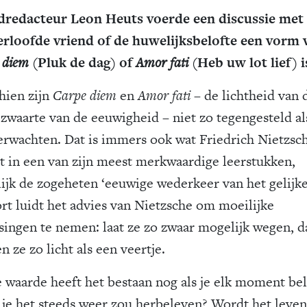
redacteur Leon Heuts voerde een discussie met
erloofde vriend of de huwelijksbelofte een vorm 
 diem
(Pluk de dag) of
Amor fati
(Heb uw lot lief) i
hien zijn
Carpe diem
en
Amor fati
– de lichtheid van 
 zwaarte van de eeuwigheid – niet zo tegengesteld al
erwachten. Dat is immers ook wat Friedrich Nietzsc
lt in een van zijn meest merkwaardige leerstukken,
ijk de zogeheten ‘eeuwige wederkeer van het gelijke’
ort luidt het advies van Nietzsche om moeilijke
ssingen te nemen: laat ze zo zwaar mogelijk wegen, d
 ze zo licht als een veertje.
 waarde heeft het bestaan nog als je elk moment bel
 je het steeds weer zou herbeleven? Wordt het leven