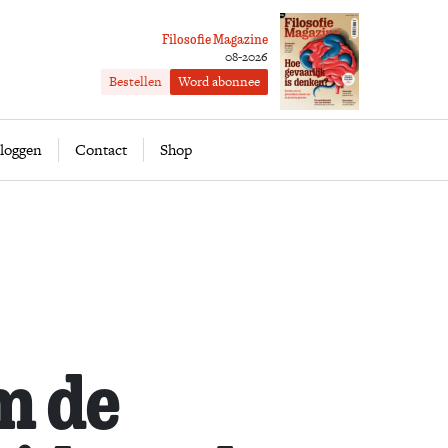
Filosofie Magazine
08-2026
Bestellen
Word abonnee
ofie
Word abonnee
loggen
Contact
Shop
m de