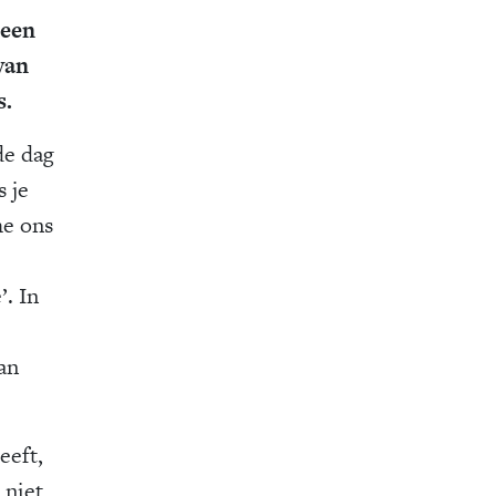
 een
van
s.
de dag
s je
he ons
. In
an
eeft,
 niet