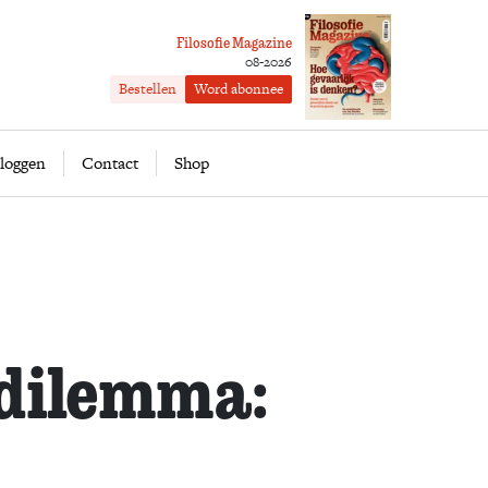
Filosofie Magazine
08-2026
Bestellen
Word abonnee
ofie
Word abonnee
loggen
Contact
Shop
 dilemma: