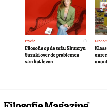
Psyche
Voor leden
Econom
Filosofie op de sofa: Shunryu
Klass
Suzuki over de problemen
onrec
van het leven
onont