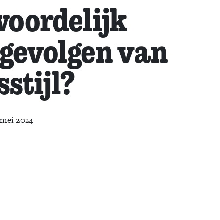
oordelijk
 gevolgen van
sstijl?
 mei 2024