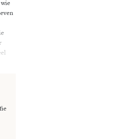
 wie
leven
ie
r
eel
fie