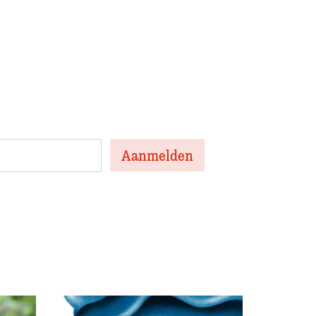
 onze nieuwsbrief
en nieuwsbrief met het laatste
te artikelen van de week en af en toe een