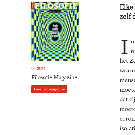
Elke 
zelf
I
n
n
het Z
06-2024
waaru
Filosofie Magazine
mense
moete
Lees het magazine
dat z
moete
coron
isola