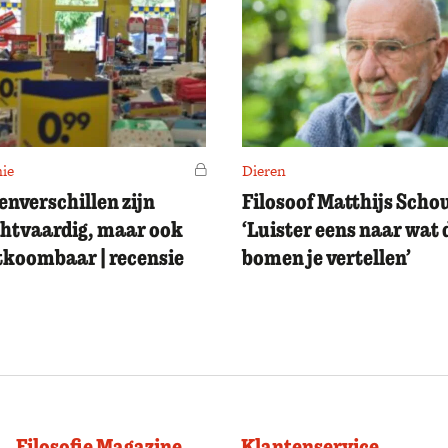
ie
Voor leden
Dieren
enverschillen zijn
Filosoof Matthijs Scho
htvaardig, maar ook
‘Luister eens naar wat 
koombaar | recensie
bomen je vertellen’
Filosofie Magazine
Klantenservice