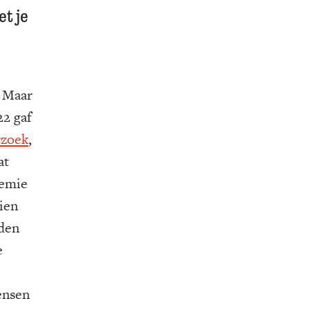
et je
. Maar
22 gaf
rzoek
,
at
remie
ien
uden
e
ensen