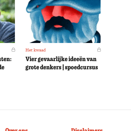
Voor leden
Het kwaad
Voor leden
uten:
Vier gevaarlijke ideeën van
de
grote denkers | spoedcursus
Over ons
Disclaimers