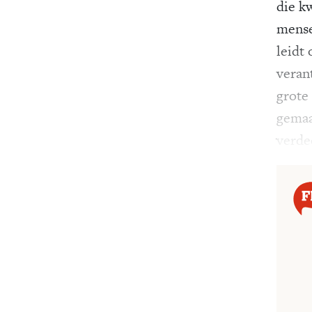
die kw
mense
leidt 
veran
grote 
gemaa
verde