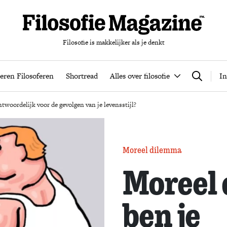
Filosofie is makkelijker als je denkt
nten
Podcast
Leren Filosoferen
Shortread
Alles over filos
eren Filosoferen
Shortread
Alles over filosofie
In
Zoeken
twoordelijk voor de gevolgen van je levensstijl?
Moreel dilemma
Moreel
ben je