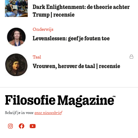
Dark Enlightenment: de theorie achter
Trump | recensie
Onderwijs
Levenslessen: geef je fouten toe
Taal
Vo
Vrouwen, herover de taal | recensie
Schrijf je in voor
onze nieuwsbrief
Instagram
Facebook
Youtube