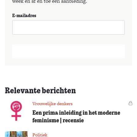
week en af en toe een aanbieding.
E-mailadres
Relevante berichten
Vrouwelijke denkers
Vo
Een prima inleiding in het moderne
feminisme | recensie
Politiek