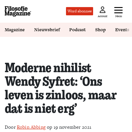
Word abonnee
Menu
Account
Magazine
Nieuwsbrief
Podcast
Shop
Events
Moderne nihilist
Wendy Syfret: ‘Ons
leven is zinloos, maar
dat is niet erg’
Door
Robin Abbing
op 19 november 2021