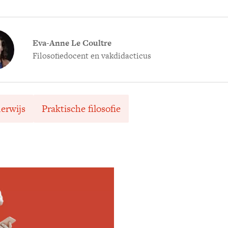
Eva-Anne Le Coultre
Filosofiedocent en vakdidacticus
erwijs
Praktische filosofie
Meld je aan voor
Ontvang elke woensdag e