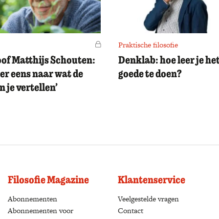
Voor leden
Praktische filosofie
oof Matthijs Schouten:
Denklab: hoe leer je he
ter eens naar wat de
goede te doen?
 je vertellen’
Filosofie Magazine
Klantenservice
Abonnementen
(opens in a new tab)
Veelgestelde vragen
Abonnementen voor
Contact