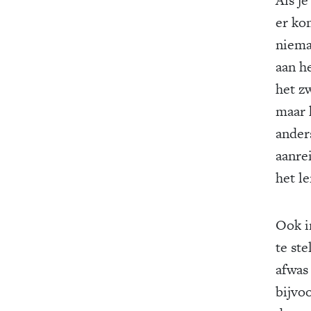
er kom
niema
aan h
het zw
maar 
ander
aanre
het l
Ook i
te ste
afwas 
bijvo