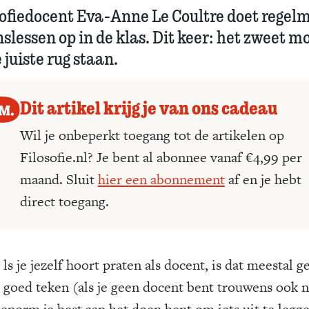
sofiedocent Eva-Anne Le Coultre doet regel
slessen op in de klas. Dit keer: het zweet m
 juiste rug staan.
Dit artikel krijg je van ons cadeau
Wil je onbeperkt toegang tot de artikelen op
Filosofie.nl? Je bent al abonnee vanaf €4,99 per
maand. Sluit
hier een abonnement
af en je hebt
direct toegang.
ls je jezelf hoort praten als docent, is dat meestal g
goed teken (als je geen docent bent trouwens ook n
e enorm je best aan het doen bent om iets uit te legg