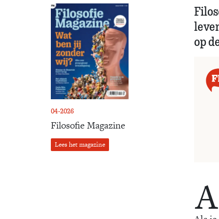
Filo
leven
op de
04-2026
Filosofie Magazine
Lees het magazine
A
Als j