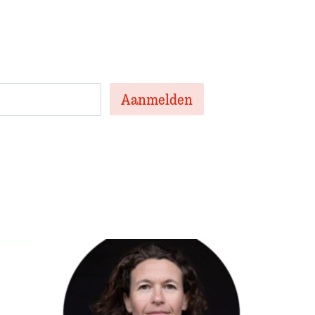
te artikelen van de week en af en toe een