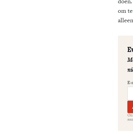
doen. 
om te
alleen
E
Me
ni
E-
Ont
aan