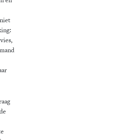
niet
king:
vies,
iemand
aar
raag
 de
te