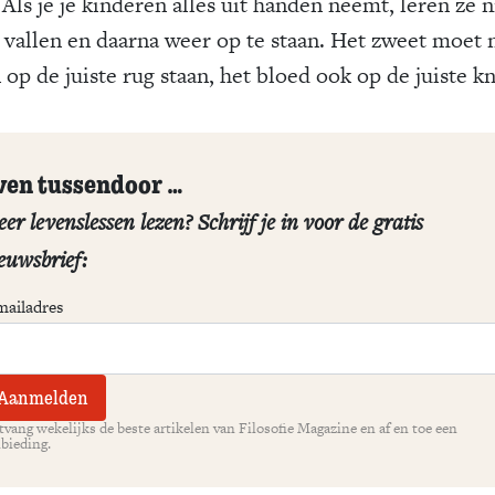
Als je je kinderen alles uit handen neemt, leren ze n
 vallen en daarna weer op te staan. Het zweet moet 
 op de juiste rug staan, het bloed ook op de juiste kn
ven tussendoor …
er levenslessen lezen? Schrijf je in voor de gratis
euwsbrief:
mailadres
vang wekelijks de beste artikelen van Filosofie Magazine en af en toe een
bieding.