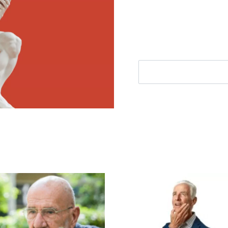
filosofie nieuws, de bes
aanbieding.
E-mailadres