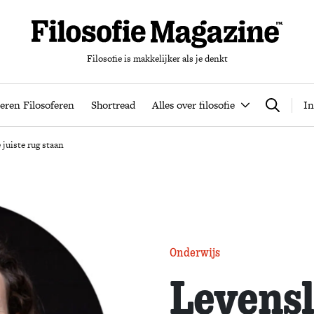
Filosofie is makkelijker als je denkt
nten
Podcast
Leren Filosoferen
Shortread
Alles over filos
eren Filosoferen
Shortread
Alles over filosofie
In
Zoeken
juiste rug staan
Onderwijs
Levensl