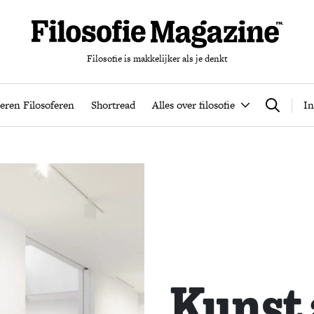
Filosofie is makkelijker als je denkt
nten
Podcast
Leren Filosoferen
Shortread
Alles over filos
eren Filosoferen
Shortread
Alles over filosofie
In
Zoeken
Kunst 