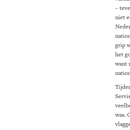
– teve
niet 
Neder
natio
grip 
het g
want 
natio
Tijde
Servi
veelb
was. 
vlagg