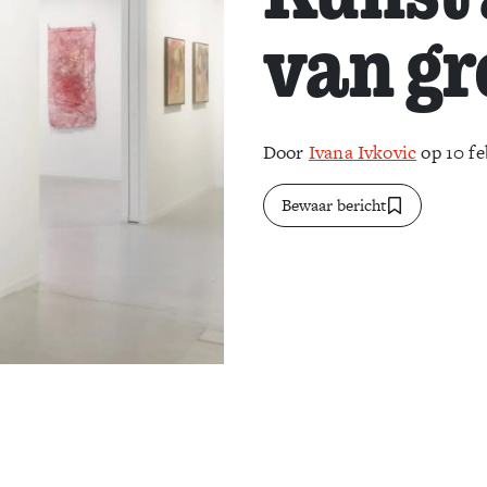
van g
Door
Ivana Ivkovic
op 10 fe
Bewaar bericht