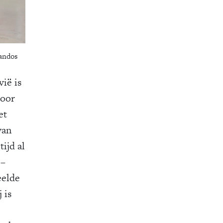
andos
ië is
voor
et
van
ijd al
 –
eelde
 is