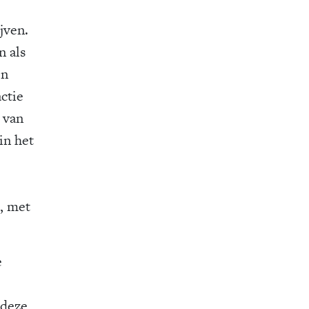
jven.
n als
en
ctie
l van
in het
, met
e
 deze