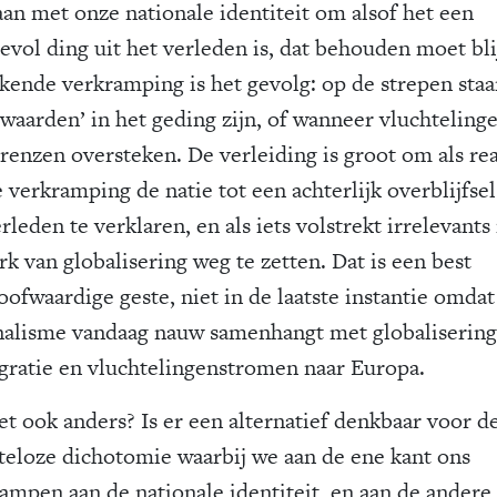
aan met onze nationale identiteit om alsof het een
evol ding uit het verleden is, dat behouden moet bli
kende verkramping is het gevolg: op de strepen staa
 waarden’ in het geding zijn, of wanneer vluchteling
renzen oversteken. De verleiding is groot om als rea
 verkramping de natie tot een achterlijk overblijfse
rleden te verklaren, en als iets volstrekt irrelevants 
rk van globalisering weg te zetten. Dat is een best
oofwaardige geste, niet in de laatste instantie omdat
nalisme vandaag nauw samenhangt met globalisering
gratie en vluchtelingenstromen naar Europa.
et ook anders? Is er een alternatief denkbaar voor d
teloze dichotomie waarbij we aan de ene kant ons
lampen aan de nationale identiteit, en aan de andere