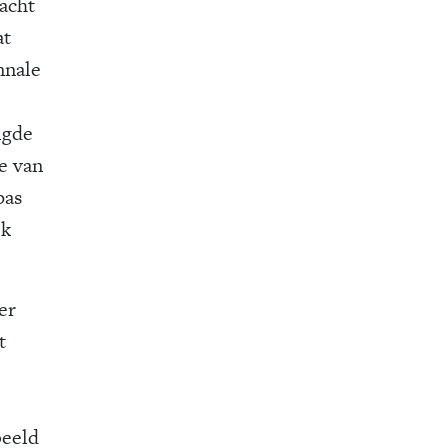
acht
at
nnale
igde
e van
pas
jk
er
t
beeld