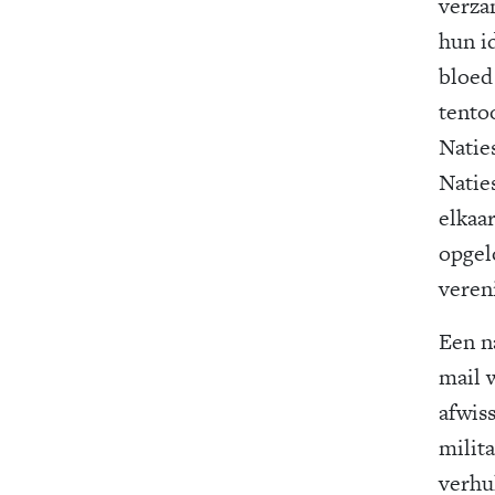
verza
hun id
bloed
tento
Natie
Natie
elkaa
opgelo
veren
Een n
mail 
afwis
milit
verhu