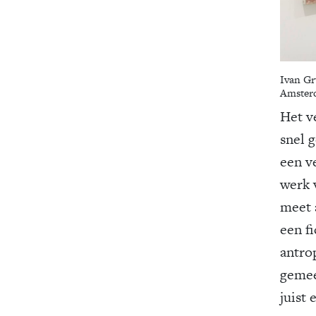
Ivan G
Amster
Het v
snel 
een v
werk 
meet a
een f
antro
gemeen
juist