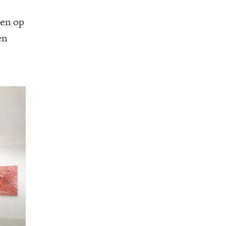
ten op
en