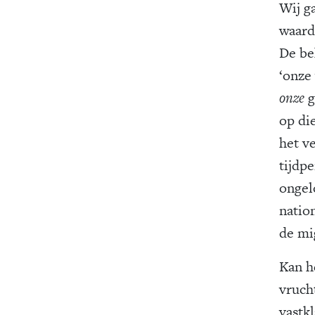
Wij g
waard
De be
‘onze
onze
g
op die
het ve
tijdpe
ongel
natio
de mi
Kan h
vruch
vastk