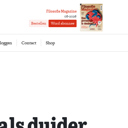
Filosofie Magazine
08-2026
Bestellen
Word abonnee
ofie
Word abonnee
loggen
Contact
Shop
als duider