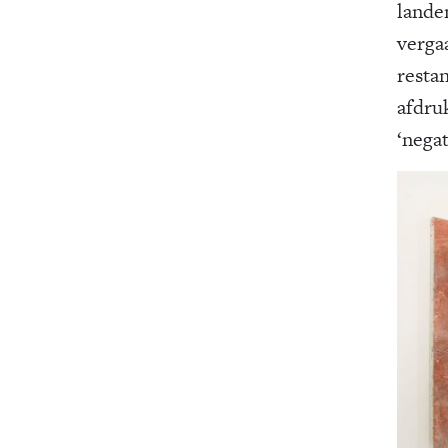
lande
verga
resta
afdru
‘nega