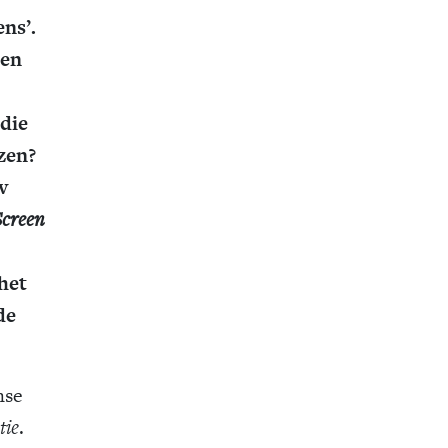
ns’.
ken
die
zen?
v
creen
het
de
mse
tie
.