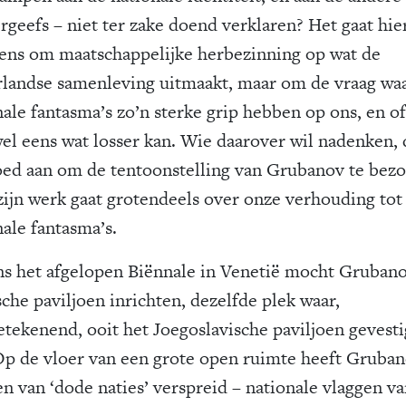
rgeefs – niet ter zake doend verklaren? Het gaat hie
eens om maatschappelijke herbezinning op wat de
landse samenleving uitmaakt, maar om de vraag w
nale fantasma’s zo’n sterke grip hebben op ons, en of
wel eens wat losser kan. Wie daarover wil nadenken, 
oed aan om de tentoonstelling van Grubanov te bez
zijn werk gaat grotendeels over onze verhouding tot
nale fantasma’s.
ns het afgelopen Biënnale in Venetië mocht Grubano
sche paviljoen inrichten, dezelfde plek waar,
etekenend, ooit het Joegoslavische paviljoen gevest
Op de vloer van een grote open ruimte heeft Gruba
en van ‘dode naties’ verspreid – nationale vlaggen v