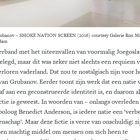
rubanov – SMOKE NATION SCREEN (2016) courtesy Galerie Ron M
dam
erband met het uiteenvallen van voormalig Joegoslav
gelegd, maar dit was zeker niet slechts een requiem 
erloren vaderland. Dat zou te nostalgisch zijn voor h
van Grubanov. Eerder toont zijn werk dat een natie 
f aan een geconstrueerde identiteit is, en daarom alt
ictie is geweest. In woorden van – onlangs overleden
poloog Benedict Anderson, is iedere natie een ‘verb
schap’. Maar deze fictie is verre van onschuldig: zij
 een machtig middel om mensen om zich heen te