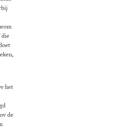
rbij
aarom
 die
doet
oeken,
v het
igd
nov de
an