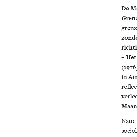
De Ma
Grenz
grenz
zonde
richt
– Het
(1976
in Am
refle
verle
Maand
Natie
socio