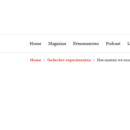
Home
Magazine
Eveneme
Home
Magazine
Evenementen
Podcast
L
Home
Gedachte-experimenten
Hoe moeten we onze