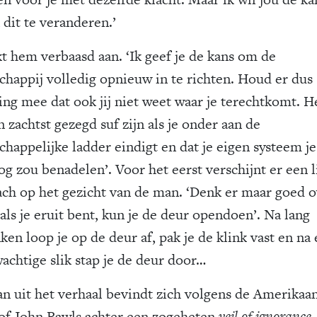
 dit te veranderen.’
kt hem verbaasd aan. ‘Ik geef je de kans om de
chappij volledig opnieuw in te richten. Houd er dus
ing mee dat ook jij niet weet waar je terechtkomt. H
n zachtst gezegd suf zijn als je onder aan de
chappelijke ladder eindigt en dat je eigen systeem j
og zou benadelen’. Voor het eerst verschijnt er een l
ach op het gezicht van de man. ‘Denk er maar goed 
als je eruit bent, kun je de deur opendoen’. Na lang
en loop je op de deur af, pak je de klink vast en na
achtige slik stap je de deur door…
n uit het verhaal bevindt zich volgens de Amerikaa
oof John Rawls achter een zogeheten
veil of ignorance
.