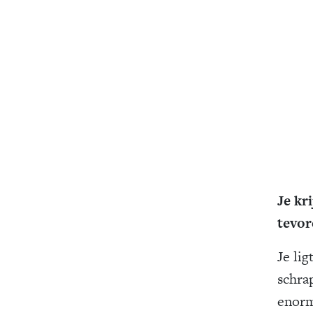
Je kr
tevor
Je lig
schra
enorm