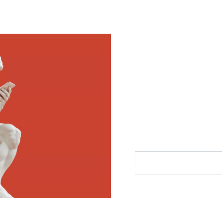
Meld je aan voor
Ontvang elke woensdag e
filosofie nieuws, de bes
aanbieding.
E-mailadres