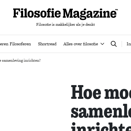
Filosofie is makkelijker als je denkt
nten
Podcast
Leren Filosoferen
Shortread
Alles over filos
eren Filosoferen
Shortread
Alles over filosofie
In
Zoeken
 samenleving inrichten?
Hoe mo
samenl
inricht