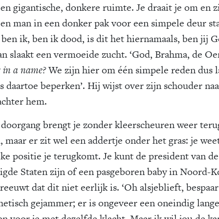
een gigantische, donkere ruimte. Je draait je om en z
een man in een donker pak voor een simpele deur st
ben ik, ben ik dood, is dit het hiernamaals, ben jij G
n slaakt een vermoeide zucht. ‘God, Brahma, de Oe
s in a name?
We zijn hier om één simpele reden dus l
s daartoe beperken’. Hij wijst over zijn schouder naa
achter hem.
 doorgang brengt je zonder kleerscheuren weer teru
, maar er zit wel een addertje onder het gras: je wee
lke positie je terugkomt. Je kunt de president van de
igde Staten zijn of een pasgeboren baby in Noord-Ko
reeuwt dat dit niet eerlijk is. ‘Oh alsjeblieft, bespaa
thetisch gejammer; er is ongeveer een oneindig lange 
n voor je met dezelfde klacht. Maar ik wil jou de ka