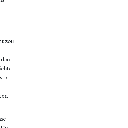
et zou
e dan
ichte
over
 een
nse
 Hij