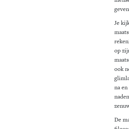
geven
Je kij
maats
reken
op zij
maats
ook n
gliml
na en 
nadenk
zenuw
De ma
filos