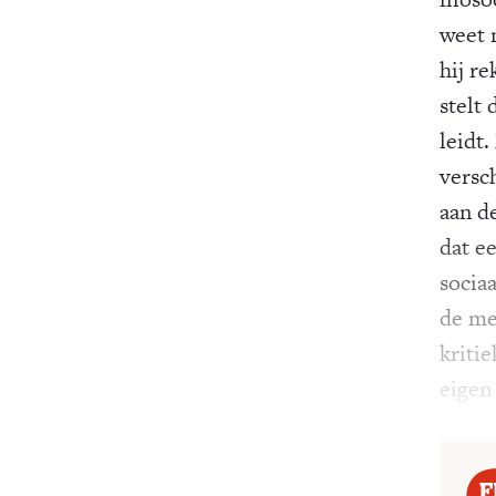
weet n
hij r
stelt
leidt.
versch
aan d
dat e
socia
de me
kritie
eigen
moeili