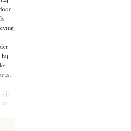
rdoor
ls
leving
nder
 hij
lke
r is,
 zijn
 zo