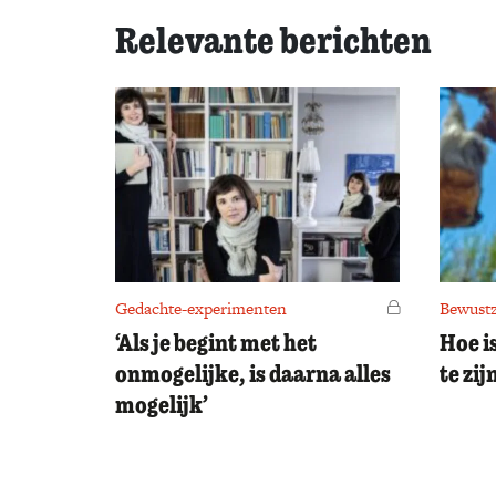
Relevante berichten
Gedachte-experimenten
Voor leden
Bewustz
‘Als je begint met het
Hoe i
onmogelijke, is daarna alles
te zij
mogelijk’