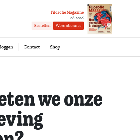
Filosofie Magazine
08-2026
Bestellen
Word abonnee
ofie
Word abonnee
loggen
Contact
Shop
eten we onze
eving
en?