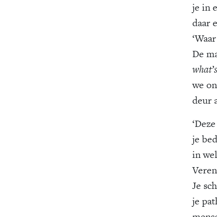
je in 
daar 
‘Waar 
De ma
what’
we on
deur 
‘Deze
je bed
in we
Veren
Je sch
je pa
mense