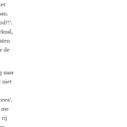
iet
aan.
od?!’.
rknal,
aten
r de
g naar
t niet
rea’.
r me
rij
ns