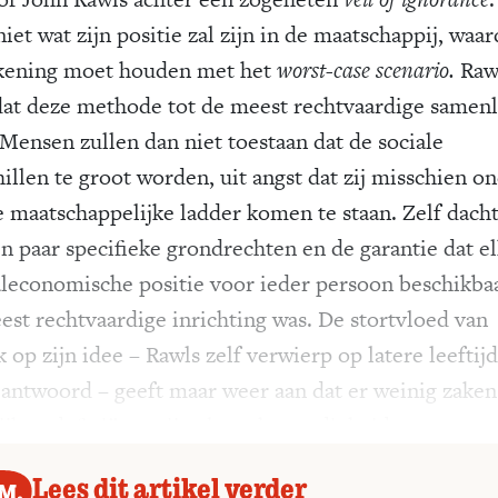
iet wat zijn positie zal zijn in de maatschappij, waa
ekening moet houden met het
worst-case scenario.
Raw
 dat deze methode tot de meest rechtvaardige samen
 Mensen zullen dan niet toestaan dat de sociale
illen te groot worden, uit angst dat zij misschien o
e maatschappelijke ladder komen te staan. Zelf dacht
en paar specifieke grondrechten en de garantie dat e
aleconomische positie voor ieder persoon beschikbaa
est rechtvaardige inrichting was. De stortvloed van
k op zijn idee – Rawls zelf verwierp op latere leeftijd
 antwoord – geeft maar weer aan dat er weinig zaken
jk te definiëren zijn als rechtvaardigheid.
Lees dit artikel verder