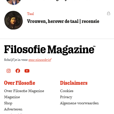
Taal
Vo
Vrouwen, herover de taal | recensie
Schrijf je in voor
onze nieuwsbrief
Instagram
Facebook
Youtube
Over Filosofie
Disclaimers
Over Filosofie Magazine
Cookies
Magazine
Privacy
Shop
(opens in a new tab)
Algemene voorwaarden
Adverteren