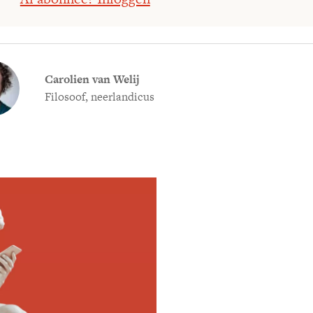
Carolien van Welij
Filosoof, neerlandicus
Meld je aan voor
Ontvang elke woensdag e
filosofie nieuws, de bes
aanbieding.