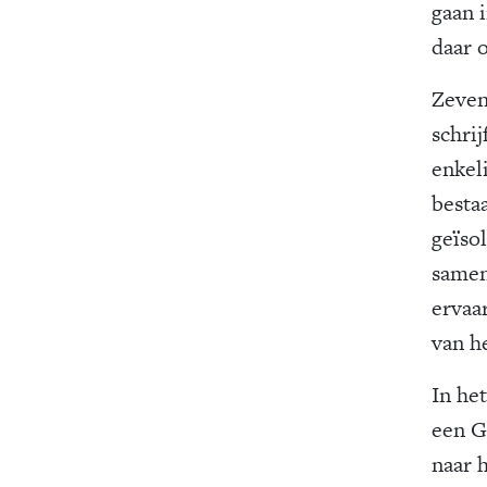
gaan i
daar 
Zeven
schrij
enkel
besta
geïso
samen
ervaa
van he
In het
een G
naar h