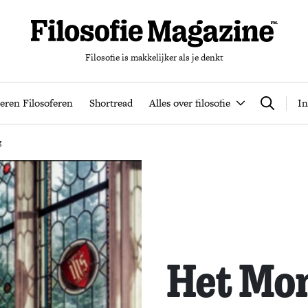
Filosofie is makkelijker als je denkt
nten
Podcast
Leren Filosoferen
Shortread
Alles over filos
eren Filosoferen
Shortread
Alles over filosofie
In
Zoeken
g
Het Mo