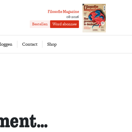
Filosofie Magazine
08-2026
Bestellen
Word abonnee
ofie
Word abonnee
loggen
Contact
Shop
ment…