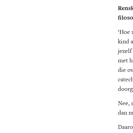
Rensk
filoso
‘Hoe 
kind a
jezel
met h
die o
catec
doorg
Nee, 
dan m
Daaro