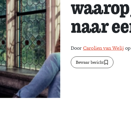
waarop 
naar e
Door
Carolien van Welij
op 
Bewaar bericht