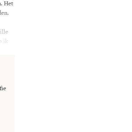
. Het
den.
ille
b ik
fie