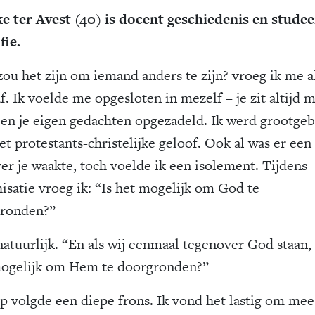
e ter Avest (40) is docent geschiedenis en studee
fie.
zou het zijn om iemand anders te zijn? vroeg ik me a
f. Ik voelde me opgesloten in mezelf – je zit altijd 
f en je eigen gedachten opgezadeld. Ik werd grootge
et protestants-christelijke geloof. Ook al was er ee
ver je waakte, toch voelde ik een isolement. Tijdens
hisatie vroeg ik: “Is het mogelijk om God te
ronden?”
natuurlijk. “En als wij eenmaal tegenover God staan, 
ogelijk om Hem te doorgronden?”
p volgde een diepe frons. Ik vond het lastig om mee