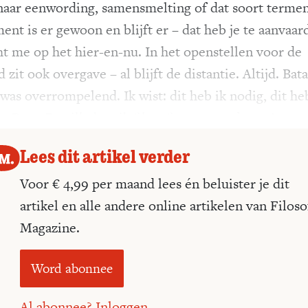
naar eenwording, samensmelting of dat soort termen
ent is er gewoon en blijft er – dat heb je te aanvaar
cht me op het hier-en-nu. In het openstellen voor de
 zit ook overgave – al blijft de distantie. Altijd. Bata
was overrompelend. Ik wist: dit heb ik nodig, dit he
. Door Bataille ben ik filosofie gaan studeren.’
Lees dit artikel verder
Voor € 4,99 per maand lees én beluister je dit
artikel en alle andere online artikelen van Filoso
Magazine.
Word abonnee
Al abonnee? Inloggen