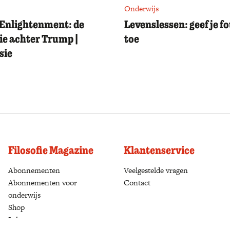
Onderwijs
Enlightenment: de
Levenslessen: geef je f
ie achter Trump |
toe
sie
Filosofie Magazine
Klantenservice
Abonnementen
(opens in a new tab)
Veelgestelde vragen
Abonnementen voor
Contact
onderwijs
Shop
(opens in a new tab)
Inloggen