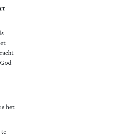
rt
ls
met
bracht
n God
is het
 te