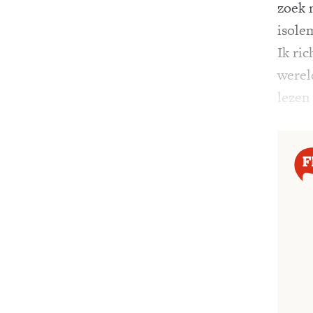
zoek 
isolem
Ik ri
wereld
lezen 
gemist