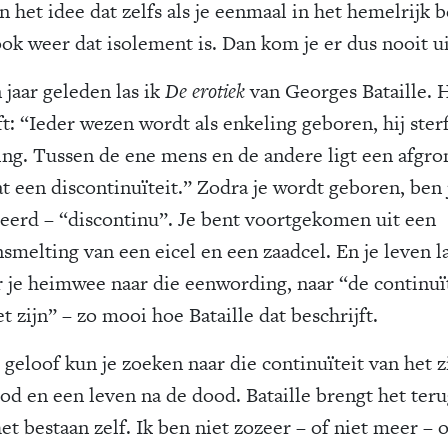
n het idee dat zelfs als je eenmaal in het hemelrijk b
ook weer dat isolement is. Dan kom je er dus nooit ui
 jaar geleden las ik
De erotiek
van Georges Bataille. H
ft: “Ieder wezen wordt als enkeling geboren, hij sterf
ing. Tussen de ene mens en de andere ligt een afgro
at een discontinuïteit.” Zodra je wordt geboren, ben 
leerd – “discontinu”. Je bent voortgekomen uit een
smelting van een eicel en een zaadcel. En je leven l
r je heimwee naar die eenwording, naar “de continuï
t zijn” – zo mooi hoe Bataille dat beschrijft.
 geloof kun je zoeken naar die continuïteit van het z
od en een leven na de dood. Bataille brengt het ter
et bestaan zelf. Ik ben niet zozeer – of niet meer – 