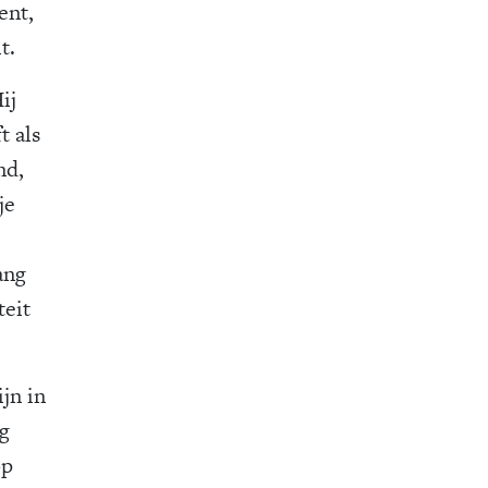
ent,
t.
ij
t als
nd,
je
ang
teit
ijn in
ug
op