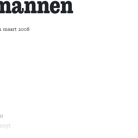
 mannen
1 maart 2008
e
nu
zegt