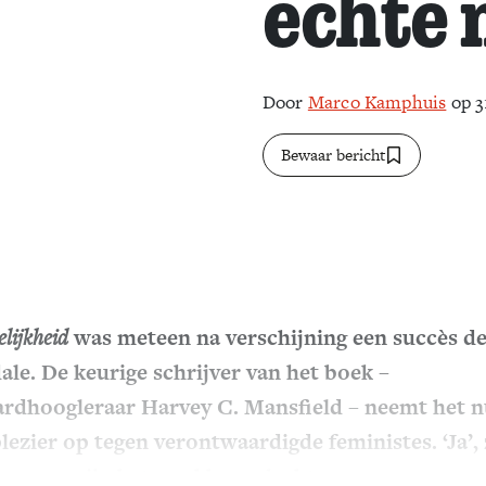
echte
Door
Marco Kamphuis
op 3
Bewaar bericht
lijkheid
was meteen na verschijning een succès d
ale. De keurige schrijver van het boek –
rdhoogleraar Harvey C. Mansfield – neemt het 
lezier op tegen verontwaardigde feministes. ‘Ja’, 
vrouwen zijn het zwakke geslacht.