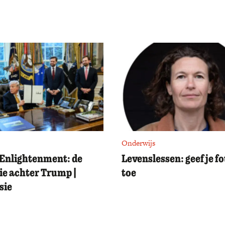
Onderwijs
Enlightenment: de
Levenslessen: geef je f
ie achter Trump |
toe
sie