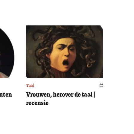
Taal
Voor leden
outen
Vrouwen, herover de taal |
recensie