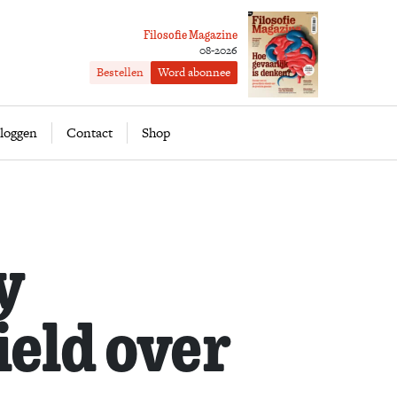
Filosofie Magazine
08-2026
Bestellen
Word abonnee
ofie
Word abonnee
loggen
Contact
Shop
y
eld over