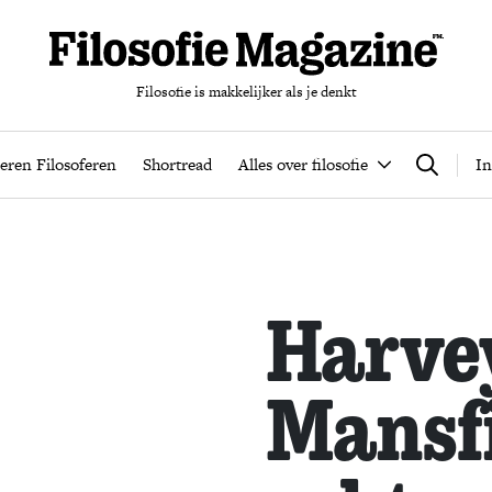
Filosofie is makkelijker als je denkt
nten
Podcast
Leren Filosoferen
Shortread
Alles over filos
eren Filosoferen
Shortread
Alles over filosofie
In
Zoeken
Harve
Mansfi