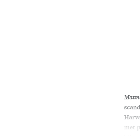
Manne
scand
Harva
met p
hij, 