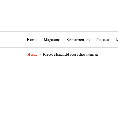
Home
Magazine
Eveneme
Home
Magazine
Evenementen
Podcast
L
Home
Harvey Mansfield over echte mannen