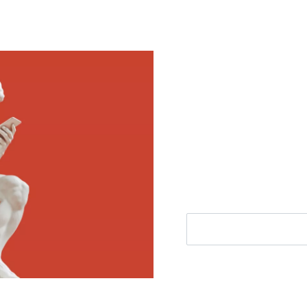
Meld je aan voor
Ontvang elke woensdag e
filosofie nieuws, de bes
aanbieding.
E-mailadres