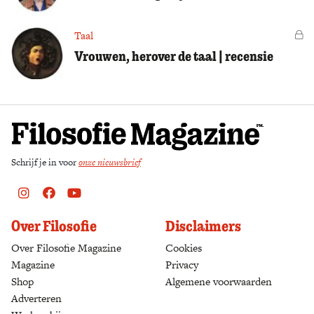
Taal
Vo
Vrouwen, herover de taal | recensie
Schrijf je in voor
onze nieuwsbrief
Instagram
Facebook
Youtube
Over Filosofie
Disclaimers
Over Filosofie Magazine
Cookies
Magazine
Privacy
Shop
(opens in a new tab)
Algemene voorwaarden
Adverteren