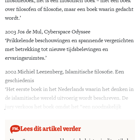
filosofieboek, het is een filosofisch boek – niet een boek
over filosofen of filosofie, maar een boek waarin gedacht
wordt.’
2003 Jos de Mul, Cyberspace Odyssee
‘Prikkelende beschouwingen en spannende vergezichten
met betrekking tot nieuwe tijdsbelevingen en
ervaringsruimtes.’
2002 Michiel Leezenberg, Islamitische filosofie. Een
geschiedenis
‘Het eerste boek in het Nederlands waarin het denken in
de islamitische wereld uitvoerig wordt beschreven. De
jury verkoos het boek omdat het “een noodzakelijk
boek” en “hoogst actueel” is.’
Lees dit artikel verder