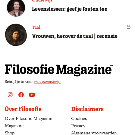
Levenslessen: geef je fouten toe
Taal
Vo
Vrouwen, herover de taal | recensie
Schrijf je in voor
onze nieuwsbrief
Instagram
Facebook
Youtube
Over Filosofie
Disclaimers
Over Filosofie Magazine
Cookies
Magazine
Privacy
Shop
(opens in a new tab)
Algemene voorwaarden