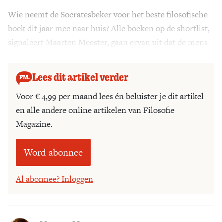
Wie neemt de Socratesbeker voor het beste filosofische
Zoek
boek dit jaar mee naar huis? Alle boeken op de shortlist,
signaleert Maarten Meester, gaan ervan uit dat de mens
in een diepe crisis verkeert: niets is zeker, hoe nu verder?
Lees dit artikel verder
Voor € 4,99 per maand lees én beluister je dit artikel
en alle andere online artikelen van Filosofie
Magazine.
Word abonnee
Al abonnee? Inloggen