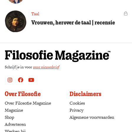
Taal
Vo
Vrouwen, herover de taal | recensie
Schrijf je in voor
onze nieuwsbrief
Instagram
Facebook
Youtube
Over Filosofie
Disclaimers
Over Filosofie Magazine
Cookies
Magazine
Privacy
Shop
(opens in a new tab)
Algemene voorwaarden
Adverteren
Werken bij