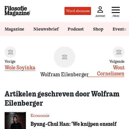
Word abonnee
Menu
Account
Magazine
Nieuwsbrief
Podcast
Shop
Events
Vorige
Volgende
Wole Soyinka
Wout
Cornelissen
Wolfram Eilenberger
Artikelen geschreven door Wolfram
Eilenberger
Economie
Byung-Chul Han: ‘We knijpen onszelf