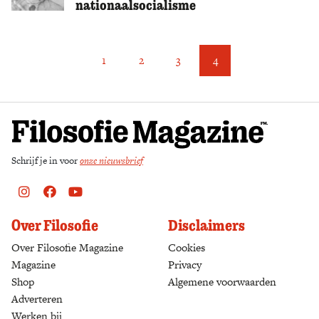
nationaalsocialisme
Zoek
1
2
3
4
Schrijf je in voor
onze nieuwsbrief
Instagram
Facebook
Youtube
Over Filosofie
Disclaimers
Over Filosofie Magazine
Cookies
Magazine
Privacy
Shop
(opens in a new tab)
Algemene voorwaarden
Adverteren
Werken bij