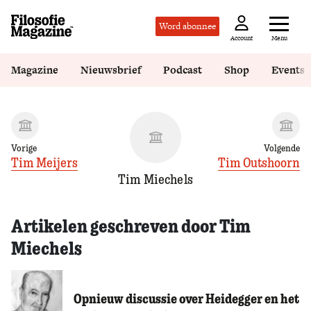
Word abonnee
Menu
Account
Magazine
Nieuwsbrief
Podcast
Shop
Events
Vorige
Volgende
Tim Meijers
Tim Outshoorn
Tim Miechels
Artikelen geschreven door Tim
Miechels
Opnieuw discussie over Heidegger en het