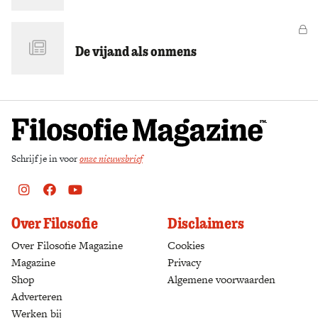
Zoek
Vo
De vijand als onmens
Schrijf je in voor
onze nieuwsbrief
Instagram
Facebook
Youtube
Over Filosofie
Disclaimers
Over Filosofie Magazine
Cookies
Magazine
Privacy
Shop
(opens in a new tab)
Algemene voorwaarden
Adverteren
Werken bij