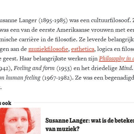
usanne Langer (1895-1985) was een cultuurfilosoof. 
was een van de eerste Amerikaanse vrouwen met ee
ische carrière in de filosofie. Ze leverde belangrij
agen aan de
muziekfilosofie
,
esthetica
, logica en filos
e geest. Haar belangrijkste werken zijn
Philosophy in
942),
Feeling and form
(1953) en het driedelige
Mind.
on human feeling
(1967-1982). Ze was een begenadig
.
s ook
Susanne Langer: wat is de beteke
van muziek?