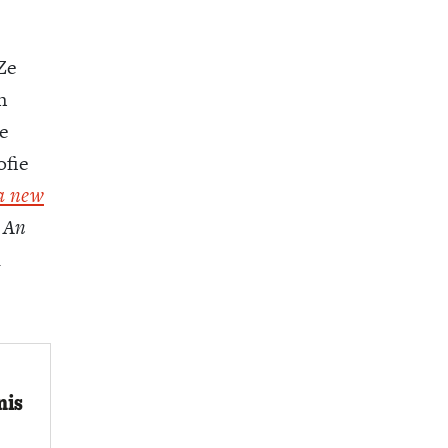
Ze
n
ke
ofie
 a new
 An
d
nis