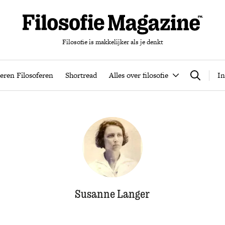
Filosofie is makkelijker als je denkt
nten
Podcast
Leren Filosoferen
Shortread
Alles over filos
eren Filosoferen
Shortread
Alles over filosofie
In
Zoeken
Susanne Langer