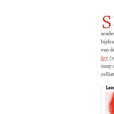
S
academ
bijdr
van d
key
(1
essay 
cellist
Lee