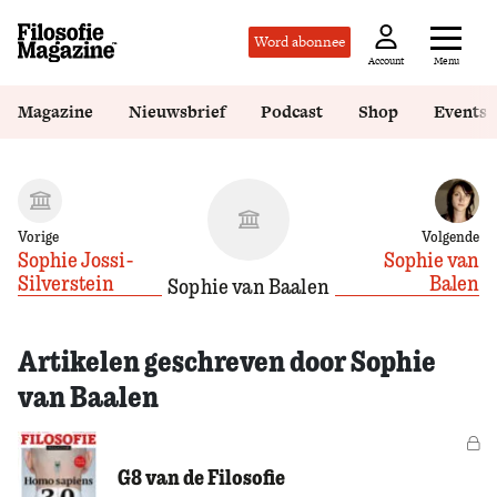
Word abonnee
Menu
Account
Magazine
Nieuwsbrief
Podcast
Shop
Events
Vorige
Volgende
Sophie Jossi-
Sophie van
Silverstein
Balen
Sophie van Baalen
Artikelen geschreven door Sophie
van Baalen
Vo
G8 van de Filosofie