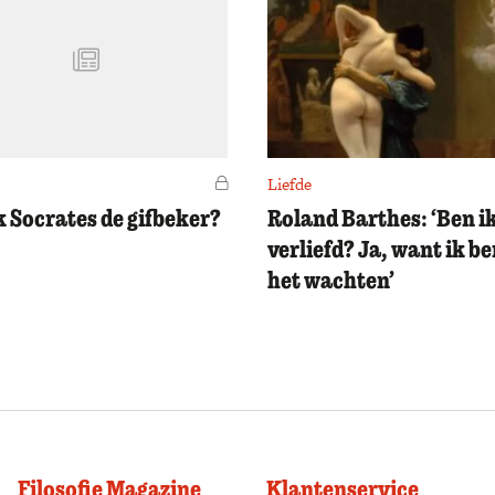
Voor leden
Liefde
 Socrates de gifbeker?
Roland Barthes: ‘Ben i
verliefd? Ja, want ik b
het wachten’
Filosofie Magazine
Klantenservice