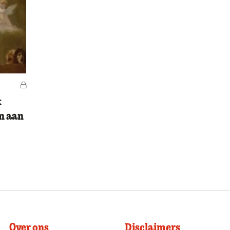
Voor leden
k
en aan
Over ons
Disclaimers