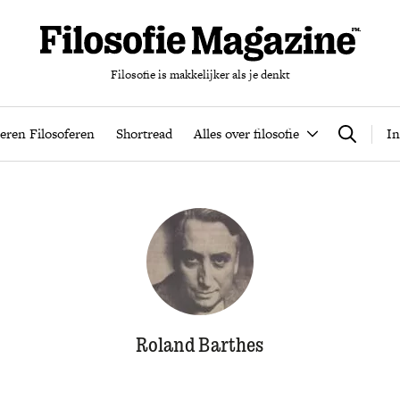
Filosofie is makkelijker als je denkt
nten
Podcast
Leren Filosoferen
Shortread
Alles over filos
eren Filosoferen
Shortread
Alles over filosofie
In
Zoeken
Roland Barthes