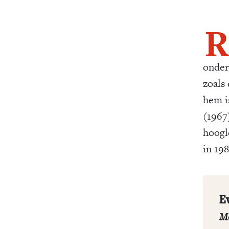
R
onder
zoals
hem i
(1967
hoogl
in 198
E
Me