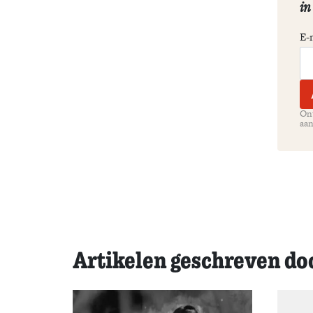
in
E-
Ont
aan
Artikelen geschreven do