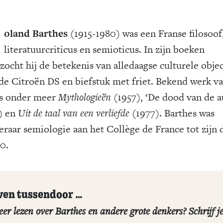
oland Barthes
(1915-1980) was een Franse filosoof,
literatuurcriticus en semioticus. In zijn boeken
zocht hij de betekenis van alledaagse culturele obje
 de Citroën DS en biefstuk met friet. Bekend werk v
s onder meer
Mythologieën
(1957), ‘De dood van de ­a
) en
Uit de taal van een verliefde
(1977). Barthes was
eraar semiologie aan het Collège de France tot zijn
0.
ven tussendoor …
er lezen over Barthes en andere grote denkers? Schrijf j