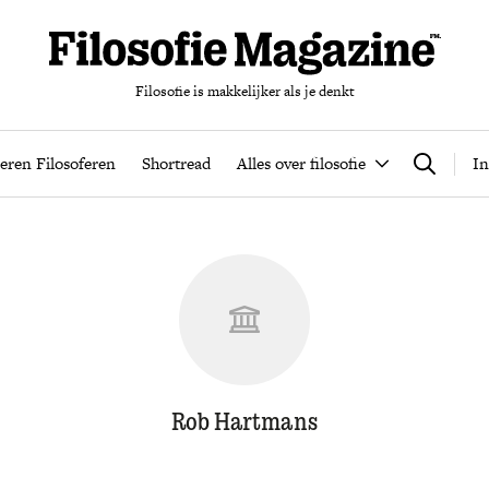
Filosofie is makkelijker als je denkt
nten
Podcast
Leren Filosoferen
Shortread
Alles over filos
eren Filosoferen
Shortread
Alles over filosofie
In
Zoeken
Rob Hartmans