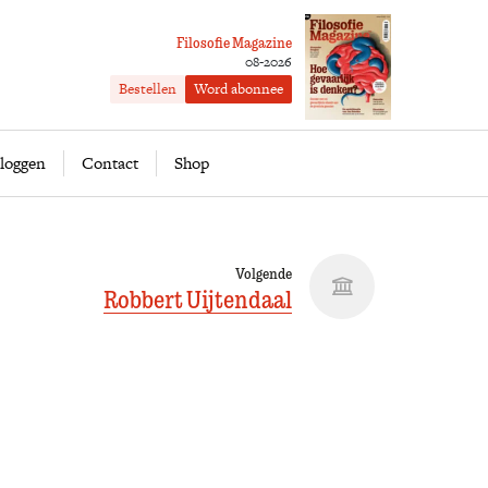
Filosofie Magazine
08-2026
Bestellen
Word abonnee
ofie
Word abonnee
loggen
Contact
Shop
Volgende
Robbert Uijtendaal