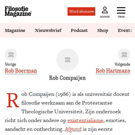
Word abonnee
Menu
Account
Magazine
Nieuwsbrief
Podcast
Shop
Events
Vorige
Volgende
Rob Boerman
Rob Hartmans
Rob Compaijen
R
ob Compaijen (1986) is als universitair docent
filosofie werkzaam aan de Protestantse
Theologische Universiteit. Zijn onderzoek
richt zich onder andere op
existentialisme
, emoties,
aandacht en onthechting.
Afgunst
is zijn eerste