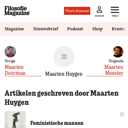
Word abonnee
Menu
Account
Magazine
Nieuwsbrief
Podcast
Shop
Events
Vorige
Volgende
Maarten
Maarten
Doorman
Meester
Maarten Huygen
Artikelen geschreven door Maarten
Huygen
Vo
Feministische mannen