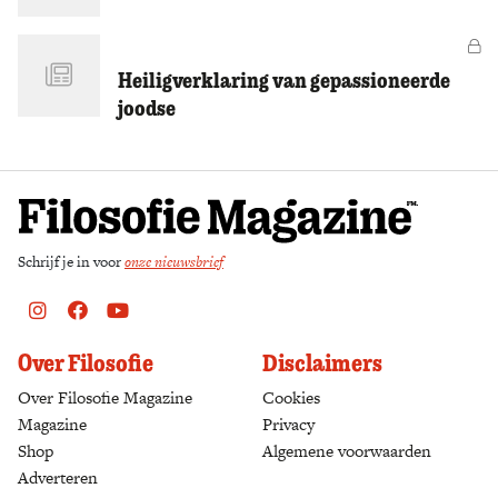
Zoek
Vo
Heiligverklaring van gepassioneerde
joodse
Schrijf je in voor
onze nieuwsbrief
Instagram
Facebook
Youtube
Over Filosofie
Disclaimers
Over Filosofie Magazine
Cookies
Magazine
Privacy
Shop
(opens in a new tab)
Algemene voorwaarden
Adverteren