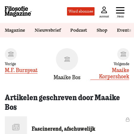
Word abonnee
Menu
Account
Magazine
Nieuwsbrief
Podcast
Shop
Events
Vorige
Volgende
M.F. Burnyeat
Maaike
Korpershoek
Maaike Bos
Artikelen geschreven door Maaike
Bos
Vo
Fascinerend, afschuwelijk