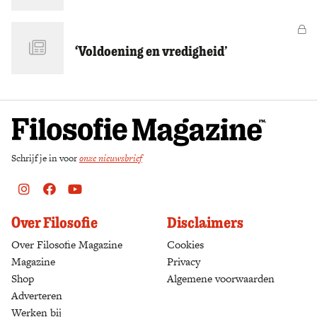
Zoek
Vo
‘Voldoening en vredigheid’
Schrijf je in voor
onze nieuwsbrief
Instagram
Facebook
Youtube
Over Filosofie
Disclaimers
Over Filosofie Magazine
Cookies
Magazine
Privacy
Shop
(opens in a new tab)
Algemene voorwaarden
Adverteren
Werken bij