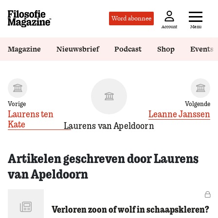
Word abonnee
Menu
Account
Magazine
Nieuwsbrief
Podcast
Shop
Events
Vorige
Volgende
Laurens ten
Leanne Janssen
Kate
Laurens van Apeldoorn
Artikelen geschreven door Laurens
van Apeldoorn
Vo
Verloren zoon of wolf in schaapskleren?