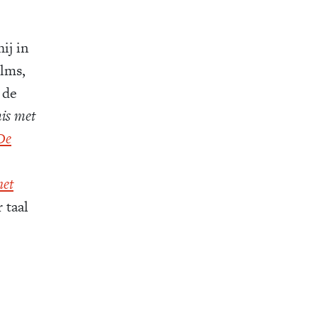
ij in
ilms,
 de
mis met
De
het
 taal