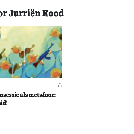
or Jurriën Rood
Voor leden
msessie als metafoor:
eid!