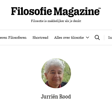
Filosofie is makkelijker als je denkt
nten
Podcast
Leren Filosoferen
Shortread
Alles over filos
eren Filosoferen
Shortread
Alles over filosofie
In
Zoeken
Jurriën Rood