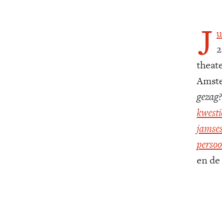
J
u
2
theate
Amste
gezag
kwesti
jamses
persoo
en de