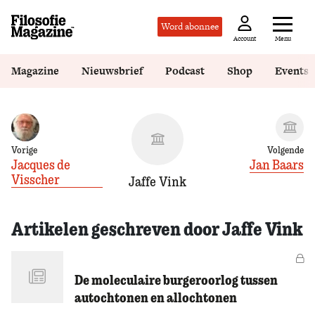
Word abonnee
Menu
Account
Magazine
Nieuwsbrief
Podcast
Shop
Events
Vorige
Volgende
Jacques de
Jan Baars
Visscher
Jaffe Vink
Artikelen geschreven door Jaffe Vink
Vo
De moleculaire burgeroorlog tussen
autochtonen en allochtonen