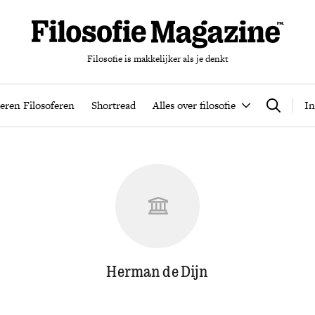
Filosofie is makkelijker als je denkt
nten
Podcast
Leren Filosoferen
Shortread
Alles over filos
eren Filosoferen
Shortread
Alles over filosofie
In
Zoeken
Herman de Dijn