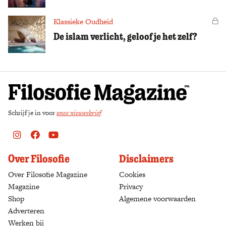
Zoek
Klassieke Oudheid
Vo
De islam verlicht, geloof je het zelf?
Schrijf je in voor
onze nieuwsbrief
Instagram
Facebook
Youtube
Over Filosofie
Disclaimers
Over Filosofie Magazine
Cookies
Magazine
Privacy
Shop
(opens in a new tab)
Algemene voorwaarden
Adverteren
Werken bij