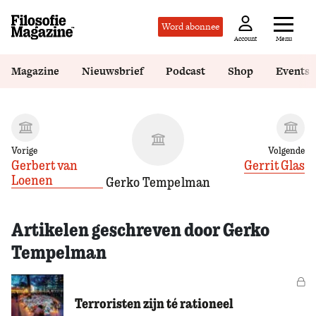
Word abonnee
Menu
Account
Magazine
Nieuwsbrief
Podcast
Shop
Events
Vorige
Volgende
Gerbert van
Gerrit Glas
Loenen
Gerko Tempelman
Artikelen geschreven door Gerko
Tempelman
Vo
Terroristen zijn té rationeel