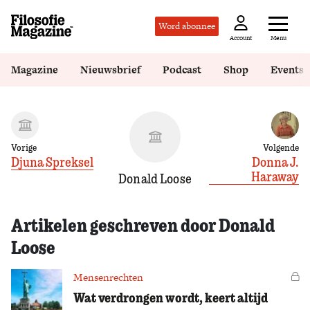
Word abonnee
Menu
Account
Magazine
Nieuwsbrief
Podcast
Shop
Events
Vorige
Volgende
Djuna Spreksel
Donna J.
Haraway
Donald Loose
Artikelen geschreven door Donald
Loose
Mensenrechten
Vo
Wat verdrongen wordt, keert altijd