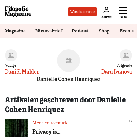
Word abonnee
Menu
Account
Magazine
Nieuwsbrief
Podcast
Shop
Events
Vorige
Volgende
Daniël Mulder
Dara Ivanova
Danielle Cohen Henriquez
Artikelen geschreven door Danielle
Cohen Henriquez
Mens en techniek
Vo
Privacy is…