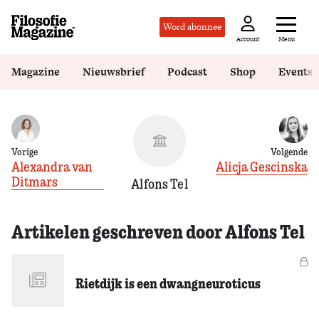
Word abonnee
Menu
Account
Magazine
Nieuwsbrief
Podcast
Shop
Events
Vorige
Volgende
Alexandra van
Alicja Gescinska
Ditmars
Alfons Tel
Artikelen geschreven door Alfons Tel
Vo
Rietdijk is een dwangneuroticus