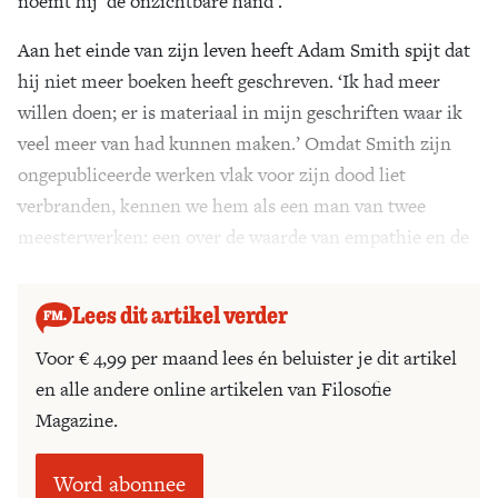
noemt hij ‘de onzichtbare hand’.
Aan het einde van zijn leven heeft Adam Smith spijt dat
hij niet meer boeken heeft geschreven. ‘Ik had meer
willen doen; er is materiaal in mijn geschriften waar ik
veel meer van had kunnen maken.’ Omdat Smith zijn
ongepubliceerde werken vlak voor zijn dood liet
verbranden, kennen we hem als een man van twee
meesterwerken: een over de waarde van empathie en de
ander over de waarde van welbegrepen eigenbelang.
Lees dit artikel verder
Voor € 4,99 per maand lees én beluister je dit artikel
en alle andere online artikelen van Filosofie
Magazine.
Word abonnee