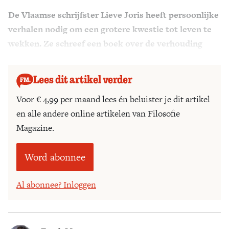
De Vlaamse schrijfster Lieve Joris heeft persoonlijke
Zoek
verhalen nodig om een grotere kwestie tot leven te
wekken. Ze schreef een boek over de verhouding
tussen Afrika en China.
Lees dit artikel verder
Voor € 4,99 per maand lees én beluister je dit artikel
en alle andere online artikelen van Filosofie
Magazine.
Word abonnee
Al abonnee? Inloggen