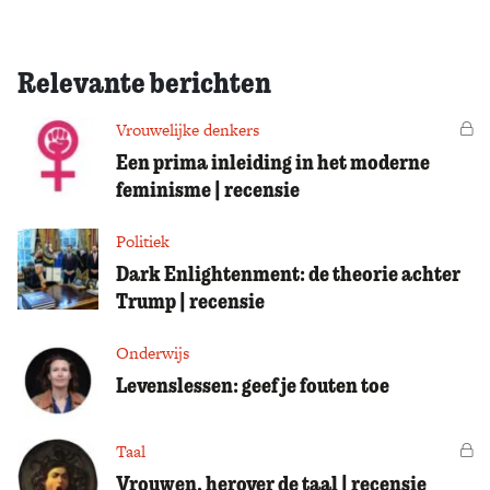
Relevante berichten
Vrouwelijke denkers
Vo
Een prima inleiding in het moderne
feminisme | recensie
Politiek
Dark Enlightenment: de theorie achter
Trump | recensie
Onderwijs
Levenslessen: geef je fouten toe
Taal
Vo
Vrouwen, herover de taal | recensie