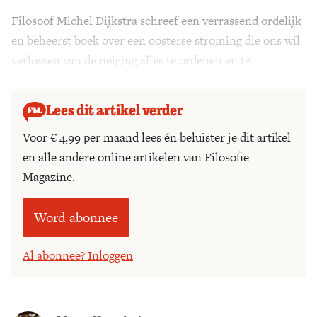
Filosoof Michel Dijkstra schreef een verrassend ordelijk
Zoek
en beheerst boek over een oosterse stroming die ons wil
verlossen van de neiging alles te ordenen en te
beheersen.
Lees dit artikel verder
Voor € 4,99 per maand lees én beluister je dit artikel
en alle andere online artikelen van Filosofie
Magazine.
Word abonnee
Al abonnee? Inloggen