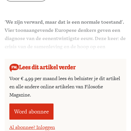
Zoek
'We zijn verward, maar dat is een normale toestand'.
Vier toonaangevende Europese denkers geven een
diagnose van de eenentwintigste eeuw. Deze keer: de
crisis van de samenleving en de hoop op een
herontdekking van het leven.
Lees dit artikel verder
Voor € 4,99 per maand lees én beluister je dit artikel
en alle andere online artikelen van Filosofie
Magazine.
Word abonnee
Al abonnee? Inloggen