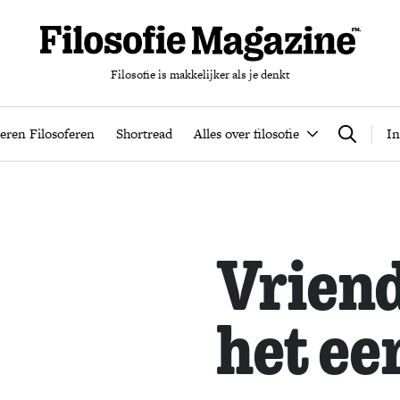
Filosofie is makkelijker als je denkt
nten
Podcast
Leren Filosoferen
Shortread
Alles over filos
eren Filosoferen
Shortread
Alles over filosofie
In
Zoeken
Vrien
het ee