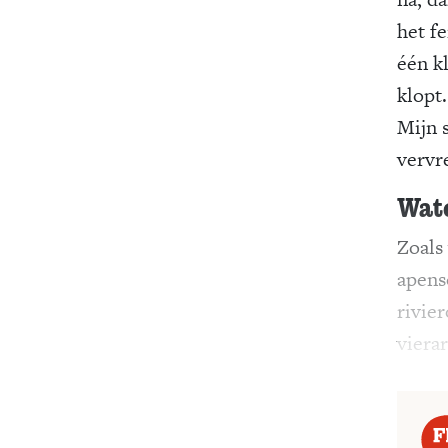
het f
één k
klopt.
Mijn s
vervr
Wat
Zoals
apens
rivie
viera
taste