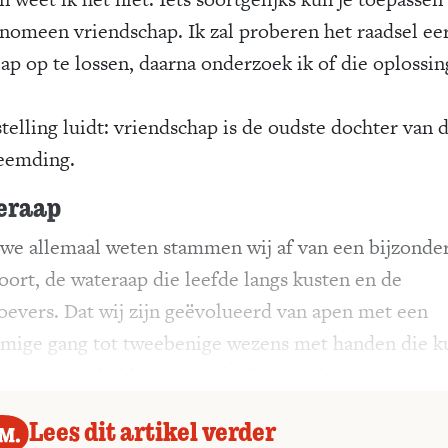
enomeen vriendschap. Ik zal proberen het raadsel eer
lap op te lossen, daarna onderzoek ik of die oplossin
telling luidt: vriendschap is de oudste dochter van 
eemding.
eraap
 we allemaal weten stammen wij af van een bijzonde
oort, de wateraap die leefde langs kusten en de
roevers. Dat wij zijn geëvolueerd van apen met een
rmige gang tot tweebenige wezens met handen die 
n en grijpen hebben we te danken aan het water.
Lees dit artikel verder