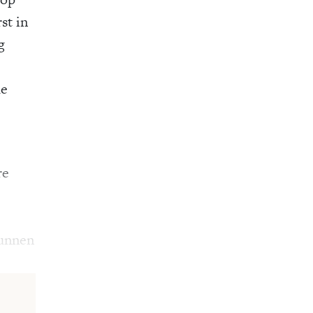
st in
g
de
re
kunnen