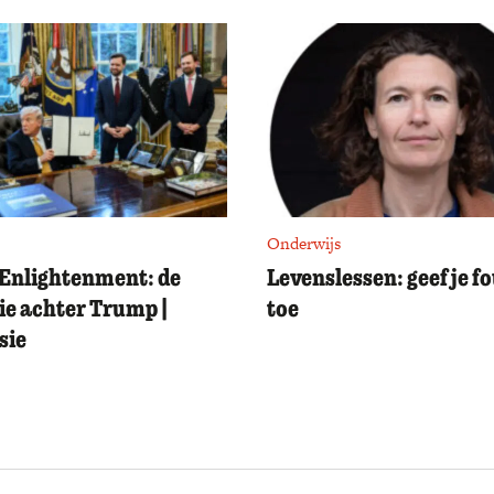
Onderwijs
Enlightenment: de
Levenslessen: geef je f
ie achter Trump |
toe
sie