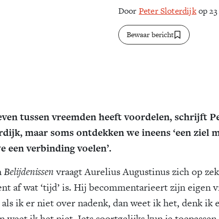
Door
Peter Sloterdijk
op 23
Bewaar bericht
even tussen vreemden heeft voordelen, schrijft P
rdijk, maar soms ontdekken we ineens ‘een ziel 
e een verbinding voelen’.
n
Belijdenissen
vraagt Aurelius Augustinus zich op ze
t af wat ‘tijd’ is. Hij becommentarieert zijn eigen v
 als ik er niet over nadenk, dan weet ik het, denk ik 
n weet ik het niet. Iets soortgelijks kun je toepassen