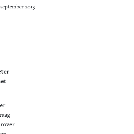
 september 2013
eter
met
ker
raag
erover
 op