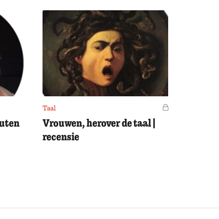
Taal
Voor leden
outen
Vrouwen, herover de taal |
recensie