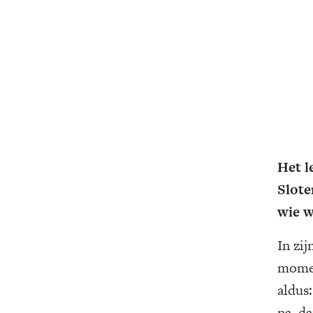
Het l
Slote
wie w
In zij
momen
aldus:
na, da