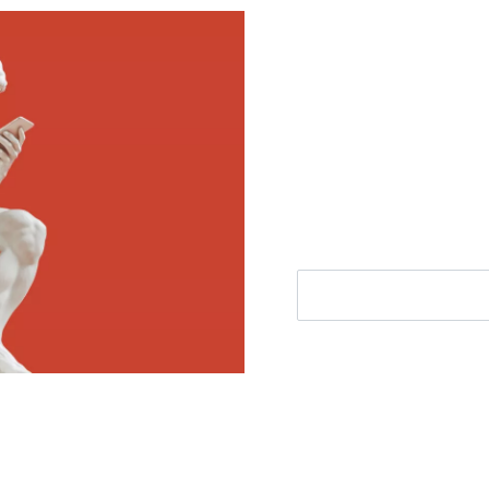
Meld je aan voor
Ontvang elke woensdag e
filosofie nieuws, de bes
aanbieding.
E-mailadres