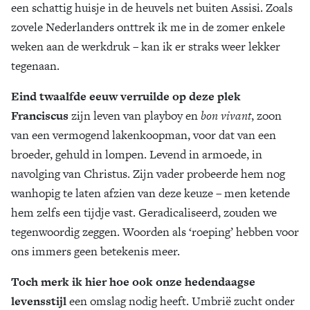
een schattig huisje in de heuvels net buiten Assisi. Zoals
Zoek
zovele Nederlanders onttrek ik me in de zomer enkele
weken aan de werkdruk – kan ik er straks weer lekker
tegenaan.
Eind twaalfde eeuw verruilde op deze plek
Franciscus
zijn leven van playboy en
bon vivant
, zoon
van een vermogend lakenkoopman, voor dat van een
broeder, gehuld in lompen. Levend in armoede, in
navolging van Christus. Zijn vader probeerde hem nog
wanhopig te laten afzien van deze keuze – men ketende
hem zelfs een tijdje vast. Geradicaliseerd, zouden we
tegenwoordig zeggen. Woorden als ‘roeping’ hebben voor
ons immers geen betekenis meer.
Toch merk ik hier hoe ook onze hedendaagse
levensstijl
een omslag nodig heeft. Umbrië zucht onder