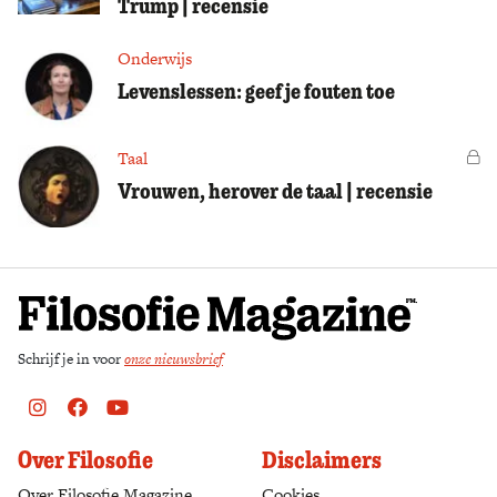
Trump | recensie
Onderwijs
Levenslessen: geef je fouten toe
Taal
Vo
Vrouwen, herover de taal | recensie
Schrijf je in voor
onze nieuwsbrief
Instagram
Facebook
Youtube
Over Filosofie
Disclaimers
Over Filosofie Magazine
Cookies