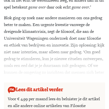
ook in het echt de wereldzeeën leeg, en anders dan in dit
spel betekent
game over
daar ook echt
game over
.’
Blok ging op zoek naar andere manieren om ons gedrag
beter te maken. Een urgente kwestie vanwege de
dreigende klimaatcrisis, zegt de filosoof, die aan de
Universiteit Wageningen onderzoek doet naar filosofie
en ethiek van bedrijven en innovatie. Zijn oplossing: kijk
niet naar intenties, maar alleen naar gedrag. ‘Om goed
gedrag te stimuleren, kun je nieuwe rituelen ontwerpen,
zoals een eed dat je je duurzaam zult gedragen. Of we
kunnen de omgeving zo inrichten dat mensen zich beter
gedragen.’
Lees dit artikel verder
Voor € 4,99 per maand lees én beluister je dit artikel
en alle andere online artikelen van Filosofie