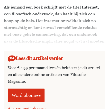
Als iemand een boek schrijft met de titel Internet,
Zoek
een filosofisch onderzoek, dan haalt hij zich een
hoop op de hals. Het internet ontwikkelt zich zo
stormachtig en kent zoveel verschillende relaties
met onze gehele samenleving, dat een onderzoek
naar de filosofische implicaties nogal wat zal moeten
bevatten.
Lees dit artikel verder
Voor € 4,99 per maand lees én beluister je dit artikel
en alle andere online artikelen van Filosofie
Magazine.
Word abonnee
Al abonnee? Inloggen