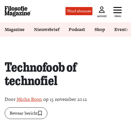
Word abonnee
Menu
Account
Magazine
Nieuwsbrief
Podcast
Shop
Events
Technofoob of
technofiel
Door
Micha Boon
op 15 november 2012
Bewaar bericht