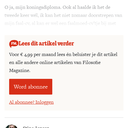
O ja, mijn koningsdiploma. Ook al haalde ik het de
tweede keer wél, ik kan het niet zomaar doorstrepen van
mijn faal-cv, al kan er wel een faalmoed-cv’tje bij met
alles wat in de herkansing beter ging.
Lees dit artikel verder
Voor € 4,99 per maand lees én beluister je dit artikel
en alle andere online artikelen van Filosofie
Magazine.
Word abonnee
Al abonnee? Inloggen