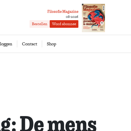
Filosofie Magazine
08-2026
Bestellen
Word abonnee
ofie
Word abonnee
loggen
Contact
Shop
ng: De mens