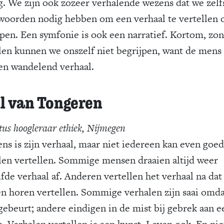
g. We zijn ook zozeer verhalende wezens dat we zelf
woorden nodig hebben om een verhaal te vertellen o
jpen. Een symfonie is ook een narratief. Kortom, zo
len kunnen we onszelf niet begrijpen, want de mens 
een wandelend verhaal.
l van Tongeren
us hoogleraar ethiek, Nijmegen
ns is zijn verhaal, maar niet iedereen kan even goed
len vertellen. Sommige mensen draaien altijd weer
lfde verhaal af. Anderen vertellen het verhaal na dat
n horen vertellen. Sommige verhalen zijn saai omda
 gebeurt; andere eindigen in de mist bij gebrek aan e
e. Verhalen vertellen is een kunst. Leven ook. En nie