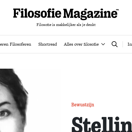
Filosofie is makkelijker als je denkt
nten
Podcast
Leren Filosoferen
Shortread
Alles over filos
eren Filosoferen
Shortread
Alles over filosofie
In
Zoeken
Bewustzijn
Stelli