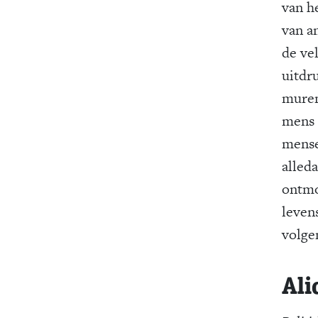
van he
van a
de ve
uitdr
muren 
mens 
mense
alled
ontmo
leven
volg
Ali