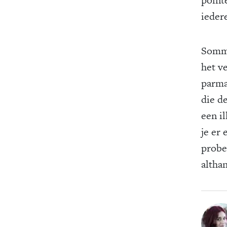
ieder
Sommi
het v
parman
die d
een il
je er 
prober
althan