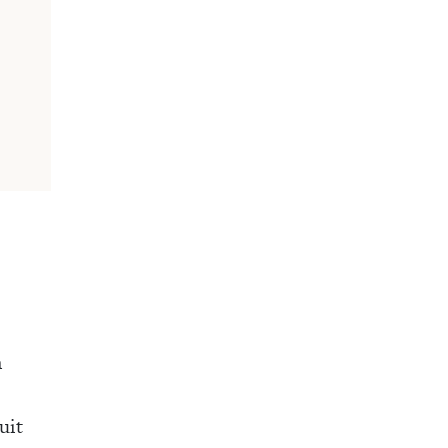
n
uit