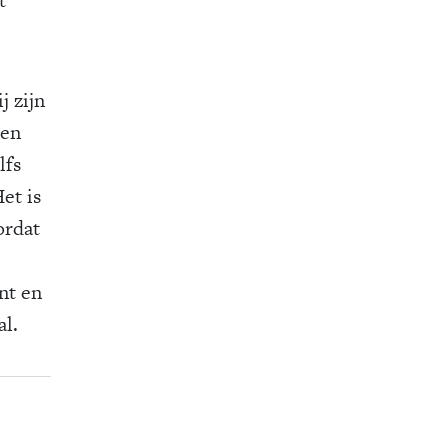
j zijn
nen
lfs
et is
ordat
nt en
al.