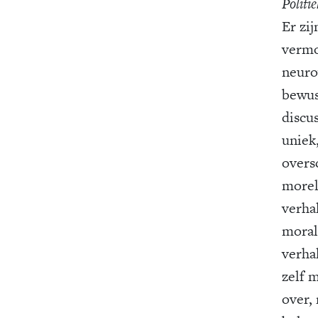
Politi
Er zij
vermo
neuro
bewus
discus
uniek
overs
morel
verha
moral
verha
zelf 
over,