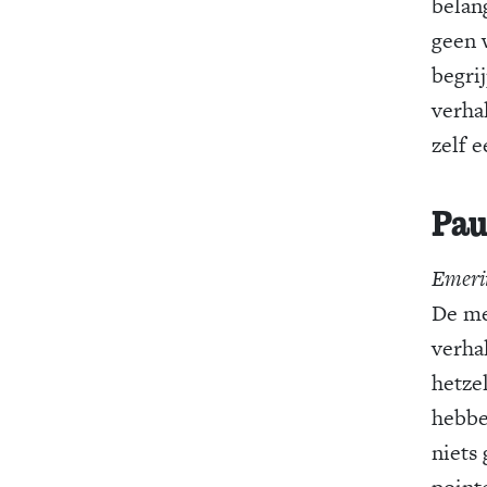
belan
geen 
begri
verha
zelf 
Pau
Emerit
De me
verha
hetze
hebbe
niets
point