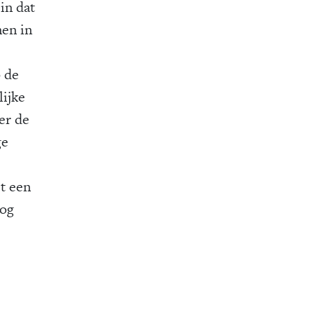
 in dat
nen in
p de
lijke
er de
ge
et een
nog