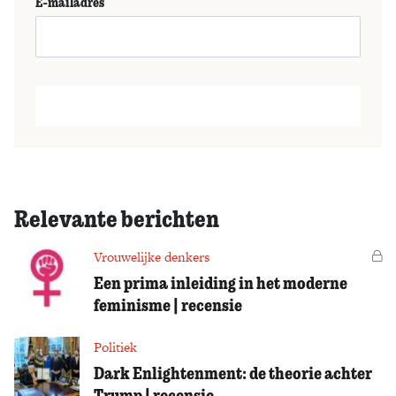
E-mailadres
Relevante berichten
Vrouwelijke denkers
Vo
Een prima inleiding in het moderne
feminisme | recensie
Politiek
Dark Enlightenment: de theorie achter
Trump | recensie