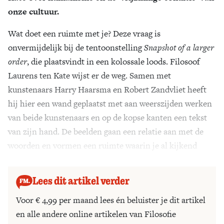
onze cultuur.
Wat doet een ruimte met je? Deze vraag is
onvermijdelijk bij de tentoonstelling
Snapshot of a larger
order
, die plaatsvindt in een kolossale loods. Filosoof
Laurens ten Kate wijst er de weg. Samen met
kunstenaars Harry Haarsma en Robert Zandvliet heeft
hij hier een wand geplaatst met aan weerszijden werken
van beide kunstenaars en op de kopse kanten een tekst
van zijn hand. De beelden gaan een relatie aan met de
woorden en vormen een ruimte waarin je al kijkend
tijdelijk verblijft.
Lees dit artikel verder
Voor € 4,99 per maand lees én beluister je dit artikel
en alle andere online artikelen van Filosofie