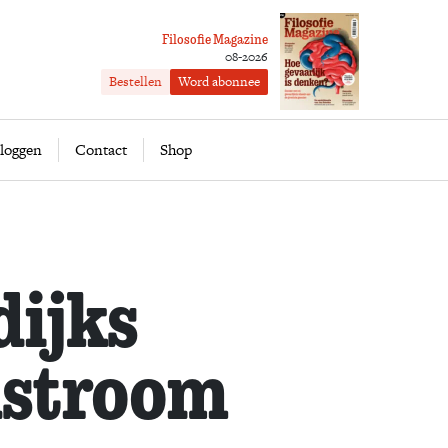
Filosofie Magazine
08-2026
Bestellen
Word abonnee
ofie
Word abonnee
loggen
Contact
Shop
dijks
nstroom