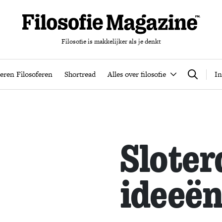
Filosofie is makkelijker als je denkt
nten
Podcast
Leren Filosoferen
Shortread
Alles over filos
eren Filosoferen
Shortread
Alles over filosofie
In
Zoeken
Sloter
ideeë