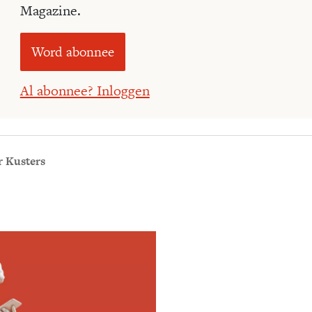
Magazine.
Word abonnee
Al abonnee? Inloggen
 Kusters
Meld je aan voor
Ontvang elke woensdag e