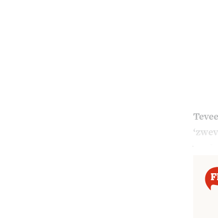
Tevee
‘zwev
verd