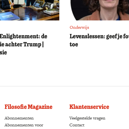
Onderwijs
Enlightenment: de
Levenslessen: geef je f
ie achter Trump |
toe
sie
Filosofie Magazine
Klantenservice
Abonnementen
(opens in a new tab)
Veelgestelde vragen
Abonnementen voor
Contact