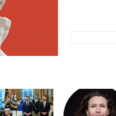
filosofie nieuws, de bes
aanbieding.
E-mailadres