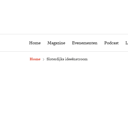
Home
Magazine
Eveneme
Home
Magazine
Evenementen
Podcast
L
Home
Sloterdijks ideeënstroom