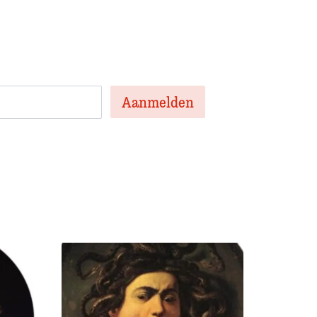
te artikelen van de week en af en toe een