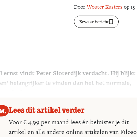
Door
Wouter Kusters
op 15
Bewaar bericht
l ernst vindt Peter Sloterdijk verdacht. Hij blijkt
en’ belangrijker te vinden dan het het normale,
ovende denken.
Lees dit artikel verder
Voor € 4,99 per maand lees én beluister je dit
artikel en alle andere online artikelen van Filoso