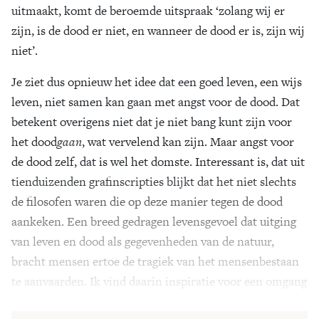
uitmaakt, komt de beroemde uitspraak ‘zolang wij er
zijn, is de dood er niet, en wanneer de dood er is, zijn wij
niet’.
Je ziet dus opnieuw het idee dat een goed leven, een wijs
leven, niet samen kan gaan met angst voor de dood. Dat
betekent overigens niet dat je niet bang kunt zijn voor
het dood
gaan
, wat vervelend kan zijn. Maar angst voor
de dood zelf, dat is wel het domste. Interessant is, dat uit
tienduizenden grafinscripties blijkt dat het niet slechts
de filosofen waren die op deze manier tegen de dood
aankeken. Een breed gedragen levensgevoel dat uitging
van leven en dood als gegevenheden van de natuur,
bracht mensen ertoe de tragiek van het mensenbestaan
te aanvaarden. Ik vind daarin inspiratie voor een omgang
met de dood in ons huidige post-christelijk tijdperk.’