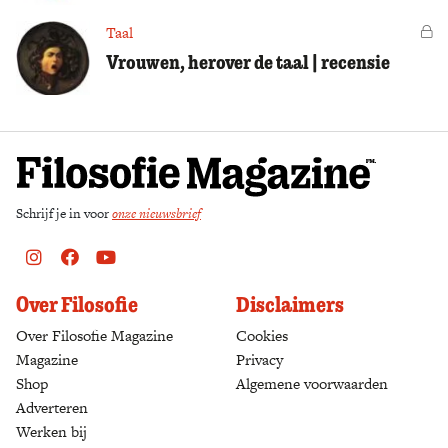
Taal
Vo
Vrouwen, herover de taal | recensie
Schrijf je in voor
onze nieuwsbrief
Instagram
Facebook
Youtube
Over Filosofie
Disclaimers
Over Filosofie Magazine
Cookies
Magazine
Privacy
Shop
(opens in a new tab)
Algemene voorwaarden
Adverteren
Werken bij