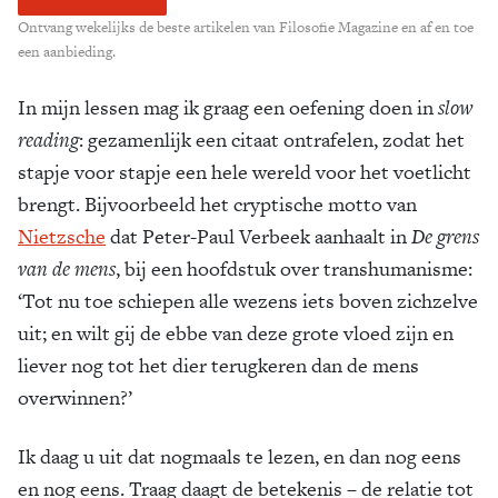
Ontvang wekelijks de beste artikelen van Filosofie Magazine en af en toe
een aanbieding.
In mijn lessen mag ik graag een oefening doen in
slow
reading
: gezamenlijk een citaat ontrafelen, zodat het
stapje voor stapje een hele wereld voor het voetlicht
brengt. Bijvoorbeeld het cryptische motto van
Nietzsche
dat Peter-Paul Verbeek aanhaalt in
De grens
van de mens
, bij een hoofdstuk over transhumanisme:
‘Tot nu toe schiepen alle wezens iets boven zichzelve
uit; en wilt gij de ebbe van deze grote vloed zijn en
liever nog tot het dier terugkeren dan de mens
overwinnen?’
Ik daag u uit dat nogmaals te lezen, en dan nog eens
en nog eens. Traag daagt de betekenis – de relatie tot